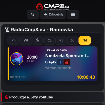
Zaloguj się
RadioCmp3.eu
- Ramówka
Pn
Wt
Śr
Cz
Pt
Sb
Nd
KANAŁ GŁÓWNY
Niedziela Spontan Live
20:00
22:00
DjAj-Pi
Wkrótce na antenie
10:06:42
DO STARTU
Produkcje & Sety Youtube