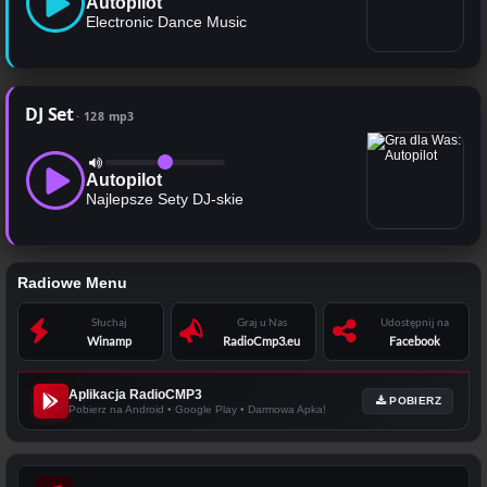
Autopilot
Electronic Dance Music
DJ Set
128 mp3
Autopilot
Najlepsze Sety DJ-skie
Radiowe Menu
Słuchaj
Graj u Nas
Udostępnij na
Winamp
RadioCmp3.eu
Facebook
Aplikacja RadioCMP3
POBIERZ
Pobierz na Android • Google Play • Darmowa Apka!