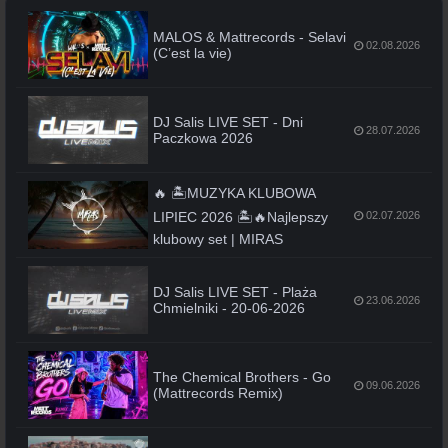
MALOS & Mattrecords - Selavi
02.08.2026
(C’est la vie)
DJ Salis LIVE SET - Dni
28.07.2026
Paczkowa 2026
🔥 🏝️MUZYKA KLUBOWA
LIPIEC 2026 🏝️🔥Najlepszy
02.07.2026
klubowy set | MIRAS
DJ Salis LIVE SET - Plaża
23.06.2026
Chmielniki - 20-06-2026
The Chemical Brothers - Go
09.06.2026
(Mattrecords Remix)