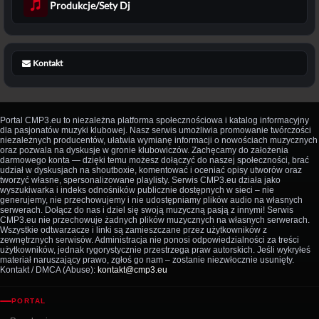
Produkcje/Sety Dj
Kontakt
Portal CMP3.eu to niezależna platforma społecznościowa i katalog informacyjny
dla pasjonatów muzyki klubowej. Nasz serwis umożliwia promowanie twórczości
niezależnych producentów, ułatwia wymianę informacji o nowościach muzycznych
oraz pozwala na dyskusje w gronie klubowiczów. Zachęcamy do założenia
darmowego konta — dzięki temu możesz dołączyć do naszej społeczności, brać
udział w dyskusjach na shoutboxie, komentować i oceniać opisy utworów oraz
tworzyć własne, spersonalizowane playlisty. Serwis CMP3.eu działa jako
wyszukiwarka i indeks odnośników publicznie dostępnych w sieci – nie
generujemy, nie przechowujemy i nie udostępniamy plików audio na własnych
serwerach. Dołącz do nas i dziel się swoją muzyczną pasją z innymi! Serwis
CMP3.eu nie przechowuje żadnych plików muzycznych na własnych serwerach.
Wszystkie odtwarzacze i linki są zamieszczane przez użytkowników z
zewnętrznych serwisów. Administracja nie ponosi odpowiedzialności za treści
użytkowników, jednak rygorystycznie przestrzega praw autorskich. Jeśli wykryłeś
materiał naruszający prawo, zgłoś go nam – zostanie niezwłocznie usunięty.
Kontakt / DMCA (Abuse):
kontakt@cmp3.eu
PORTAL