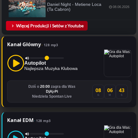
Daniel Night - Metiene Loca
08.06.2026
(Ta Cabron)
Więcej Produkcji i Setów z Youtube
Kanał Główny
128 mp3
Autopilot
Najlepsza Muzyka Klubowa
Dziś o
20:00
zagra dla Was
08
06
42
DjAj-Pi
G
M
S
Niedziela Spontan Live
Kanał EDM
128 mp3