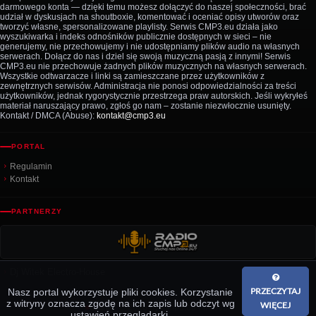
darmowego konta — dzięki temu możesz dołączyć do naszej społeczności, brać
udział w dyskusjach na shoutboxie, komentować i oceniać opisy utworów oraz
tworzyć własne, spersonalizowane playlisty. Serwis CMP3.eu działa jako
wyszukiwarka i indeks odnośników publicznie dostępnych w sieci – nie
generujemy, nie przechowujemy i nie udostępniamy plików audio na własnych
serwerach. Dołącz do nas i dziel się swoją muzyczną pasją z innymi! Serwis
CMP3.eu nie przechowuje żadnych plików muzycznych na własnych serwerach.
Wszystkie odtwarzacze i linki są zamieszczane przez użytkowników z
zewnętrznych serwisów. Administracja nie ponosi odpowiedzialności za treści
użytkowników, jednak rygorystycznie przestrzega praw autorskich. Jeśli wykryłeś
materiał naruszający prawo, zgłoś go nam – zostanie niezwłocznie usunięty.
Kontakt / DMCA (Abuse):
kontakt@cmp3.eu
PORTAL
Regulamin
Kontakt
PARTNERZY
Dj Witek Electro-House
PRZECZYTAJ
Nasz portal wykorzystuje pliki cookies. Korzystanie
z witryny oznacza zgodę na ich zapis lub odczyt wg
WIĘCEJ
© 2026 by Cmp3.eu
Firebeat
·
Online
ustawień przeglądarki.