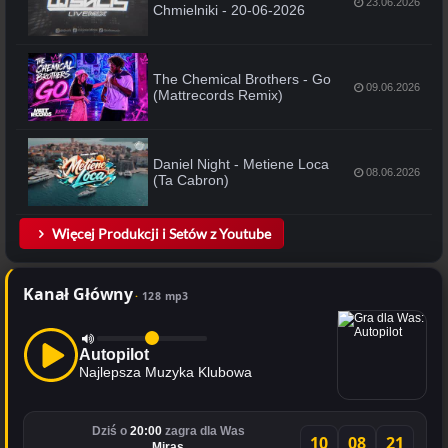
23.06.2026
Chmielniki - 20-06-2026
The Chemical Brothers - Go
09.06.2026
(Mattrecords Remix)
Daniel Night - Metiene Loca
08.06.2026
(Ta Cabron)
Więcej Produkcji i Setów z Youtube
Kanał Główny
128 mp3
Autopilot
Najlepsza Muzyka Klubowa
Dziś o
20:00
zagra dla Was
10
08
21
Miras