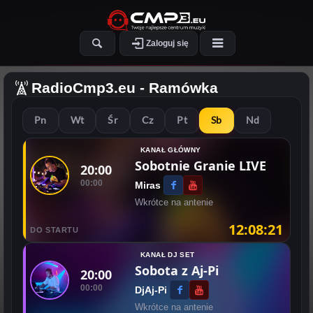
Zaloguj się
RadioCmp3.eu
- Ramówka
Pn
Wt
Śr
Cz
Pt
Sb
Nd
KANAŁ GŁÓWNY
Sobotnie Granie LIVE
20:00
00:00
Miras
Wkrótce na antenie
12:08:21
DO STARTU
KANAŁ DJ SET
Sobota z Aj-Pi
20:00
00:00
DjAj-Pi
Wkrótce na antenie