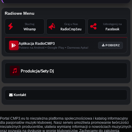
Radiowe Menu
Słuchaj
Graj u Nas
Udostępnij na
Winamp
RadioCmp3.eu
Facebook
Aplikacja RadioCMP3
POBIERZ
Pobierz na Android • Google Play • Darmowa Apka!
Produkcje/Sety Dj
Kontakt
Portal CMP3.eu to niezależna platforma społecznościowa i katalog informacyjny
dla pasjonatów muzyki klubowej. Nasz serwis umożliwia promowanie twórczości
niezależnych producentów, ułatwia wymianę informacji o nowościach muzycznych
oraz pozwala na dyskusje w gronie klubowiczów. Zachęcamy do założenia