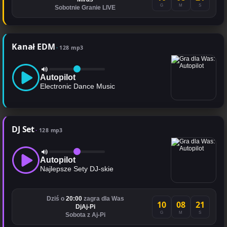
G
M
S
Sobotnie Granie LIVE
Kanał EDM
128 mp3
Autopilot
Electronic Dance Music
DJ Set
128 mp3
Autopilot
Najlepsze Sety DJ-skie
Dziś o
20:00
zagra dla Was
10
08
21
DjAj-Pi
G
M
S
Sobota z Aj-Pi