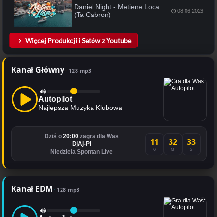
Daniel Night - Metiene Loca
08.06.2026
(Ta Cabron)
Więcej Produkcji i Setów z Youtube
Kanał Główny
128 mp3
Autopilot
Najlepsza Muzyka Klubowa
Dziś o
20:00
zagra dla Was
11
32
33
DjAj-Pi
G
M
S
Niedziela Spontan Live
Kanał EDM
128 mp3