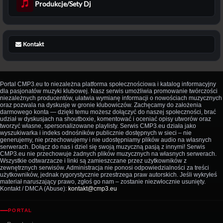
Produkcje/Sety Dj
Kontakt
Portal CMP3.eu to niezależna platforma społecznościowa i katalog informacyjny
dla pasjonatów muzyki klubowej. Nasz serwis umożliwia promowanie twórczości
niezależnych producentów, ułatwia wymianę informacji o nowościach muzycznych
oraz pozwala na dyskusje w gronie klubowiczów. Zachęcamy do założenia
darmowego konta — dzięki temu możesz dołączyć do naszej społeczności, brać
udział w dyskusjach na shoutboxie, komentować i oceniać opisy utworów oraz
tworzyć własne, spersonalizowane playlisty. Serwis CMP3.eu działa jako
wyszukiwarka i indeks odnośników publicznie dostępnych w sieci – nie
generujemy, nie przechowujemy i nie udostępniamy plików audio na własnych
serwerach. Dołącz do nas i dziel się swoją muzyczną pasją z innymi! Serwis
CMP3.eu nie przechowuje żadnych plików muzycznych na własnych serwerach.
Wszystkie odtwarzacze i linki są zamieszczane przez użytkowników z
zewnętrznych serwisów. Administracja nie ponosi odpowiedzialności za treści
użytkowników, jednak rygorystycznie przestrzega praw autorskich. Jeśli wykryłeś
materiał naruszający prawo, zgłoś go nam – zostanie niezwłocznie usunięty.
Kontakt / DMCA (Abuse):
kontakt@cmp3.eu
PORTAL