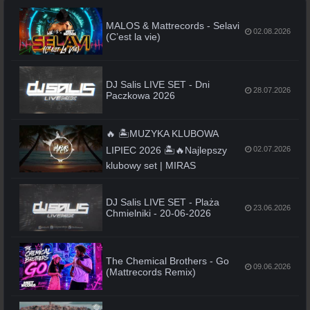
MALOS & Mattrecords - Selavi
02.08.2026
(C’est la vie)
DJ Salis LIVE SET - Dni
28.07.2026
Paczkowa 2026
🔥 🏝️MUZYKA KLUBOWA
LIPIEC 2026 🏝️🔥Najlepszy
02.07.2026
klubowy set | MIRAS
DJ Salis LIVE SET - Plaża
23.06.2026
Chmielniki - 20-06-2026
The Chemical Brothers - Go
09.06.2026
(Mattrecords Remix)