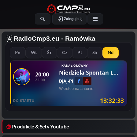
Zaloguj się
RadioCmp3.eu
- Ramówka
Pn
Wt
Śr
Cz
Pt
Sb
Nd
KANAŁ GŁÓWNY
Niedziela Spontan Live
20:00
22:00
DjAj-Pi
Wkrótce na antenie
13:32:33
DO STARTU
Produkcje & Sety Youtube