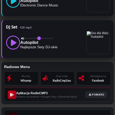
Autopilot
Electronic Dance Music
DJ Set
128 mp3
Autopilot
Najlepsze Sety DJ-skie
Radiowe Menu
Słuchaj
Graj u Nas
Udostępnij na
Winamp
RadioCmp3.eu
Facebook
Aplikacja RadioCMP3
POBIERZ
Pobierz na Android • Google Play • Darmowa Apka!