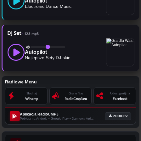
Autopilot
Electronic Dance Music
DJ Set
128 mp3
Autopilot
Najlepsze Sety DJ-skie
Radiowe Menu
Słuchaj
Graj u Nas
Udostępnij na
Winamp
RadioCmp3.eu
Facebook
Aplikacja RadioCMP3
POBIERZ
Pobierz na Android • Google Play • Darmowa Apka!