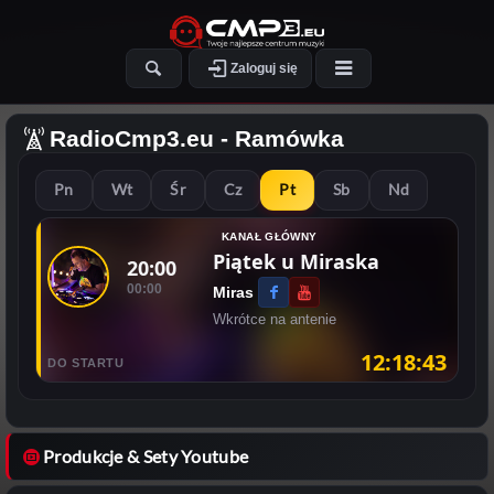
Zaloguj się
RadioCmp3.eu
- Ramówka
Pn
Wt
Śr
Cz
Pt
Sb
Nd
KANAŁ GŁÓWNY
Piątek u Miraska
20:00
00:00
Miras
Wkrótce na antenie
12:18:43
DO STARTU
Produkcje & Sety Youtube