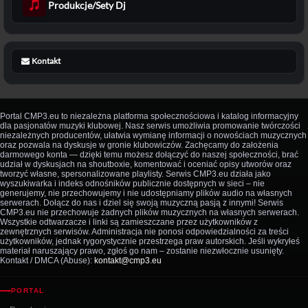
Produkcje/Sety Dj
Kontakt
Portal CMP3.eu to niezależna platforma społecznościowa i katalog informacyjny
dla pasjonatów muzyki klubowej. Nasz serwis umożliwia promowanie twórczości
niezależnych producentów, ułatwia wymianę informacji o nowościach muzycznych
oraz pozwala na dyskusje w gronie klubowiczów. Zachęcamy do założenia
darmowego konta — dzięki temu możesz dołączyć do naszej społeczności, brać
udział w dyskusjach na shoutboxie, komentować i oceniać opisy utworów oraz
tworzyć własne, spersonalizowane playlisty. Serwis CMP3.eu działa jako
wyszukiwarka i indeks odnośników publicznie dostępnych w sieci – nie
generujemy, nie przechowujemy i nie udostępniamy plików audio na własnych
serwerach. Dołącz do nas i dziel się swoją muzyczną pasją z innymi! Serwis
CMP3.eu nie przechowuje żadnych plików muzycznych na własnych serwerach.
Wszystkie odtwarzacze i linki są zamieszczane przez użytkowników z
zewnętrznych serwisów. Administracja nie ponosi odpowiedzialności za treści
użytkowników, jednak rygorystycznie przestrzega praw autorskich. Jeśli wykryłeś
materiał naruszający prawo, zgłoś go nam – zostanie niezwłocznie usunięty.
Kontakt / DMCA (Abuse):
kontakt@cmp3.eu
PORTAL