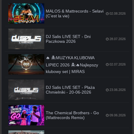
MALOS & Mattrecords - Selavi
02.08.2026
(C’est la vie)
DJ Salis LIVE SET - Dni
28.07.2026
Paczkowa 2026
🔥 🏝️MUZYKA KLUBOWA
LIPIEC 2026 🏝️🔥Najlepszy
02.07.2026
klubowy set | MIRAS
DJ Salis LIVE SET - Plaża
23.06.2026
Chmielniki - 20-06-2026
The Chemical Brothers - Go
09.06.2026
(Mattrecords Remix)