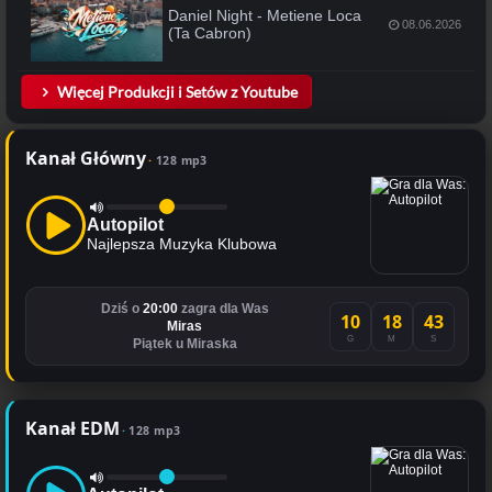
Daniel Night - Metiene Loca
08.06.2026
(Ta Cabron)
Więcej Produkcji i Setów z Youtube
Kanał Główny
128 mp3
Autopilot
Najlepsza Muzyka Klubowa
Dziś o
20:00
zagra dla Was
10
18
43
Miras
G
M
S
Piątek u Miraska
Kanał EDM
128 mp3