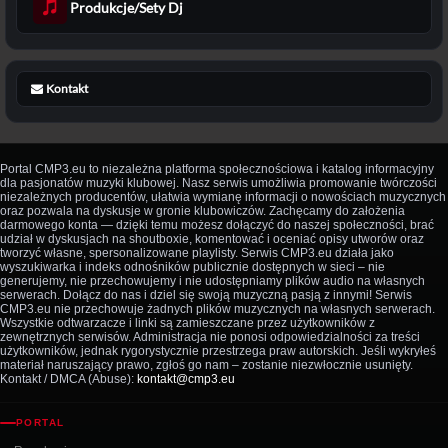
Produkcje/Sety Dj
Kontakt
Portal CMP3.eu to niezależna platforma społecznościowa i katalog informacyjny
dla pasjonatów muzyki klubowej. Nasz serwis umożliwia promowanie twórczości
niezależnych producentów, ułatwia wymianę informacji o nowościach muzycznych
oraz pozwala na dyskusje w gronie klubowiczów. Zachęcamy do założenia
darmowego konta — dzięki temu możesz dołączyć do naszej społeczności, brać
udział w dyskusjach na shoutboxie, komentować i oceniać opisy utworów oraz
tworzyć własne, spersonalizowane playlisty. Serwis CMP3.eu działa jako
wyszukiwarka i indeks odnośników publicznie dostępnych w sieci – nie
generujemy, nie przechowujemy i nie udostępniamy plików audio na własnych
serwerach. Dołącz do nas i dziel się swoją muzyczną pasją z innymi! Serwis
CMP3.eu nie przechowuje żadnych plików muzycznych na własnych serwerach.
Wszystkie odtwarzacze i linki są zamieszczane przez użytkowników z
zewnętrznych serwisów. Administracja nie ponosi odpowiedzialności za treści
użytkowników, jednak rygorystycznie przestrzega praw autorskich. Jeśli wykryłeś
materiał naruszający prawo, zgłoś go nam – zostanie niezwłocznie usunięty.
Kontakt / DMCA (Abuse):
kontakt@cmp3.eu
PORTAL