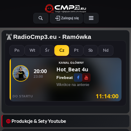
Zaloguj się
RadioCmp3.eu
- Ramówka
Pn
Wt
Śr
Cz
Pt
Sb
Nd
KANAŁ GŁÓWNY
Hot_Beat 4u
20:00
23:00
Firebeat
Wkrótce na antenie
11:14:00
DO STARTU
Produkcje & Sety Youtube