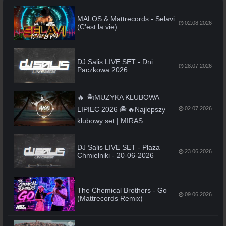
MALOS & Mattrecords - Selavi
02.08.2026
(C’est la vie)
DJ Salis LIVE SET - Dni
28.07.2026
Paczkowa 2026
🔥 🏝️MUZYKA KLUBOWA
LIPIEC 2026 🏝️🔥Najlepszy
02.07.2026
klubowy set | MIRAS
DJ Salis LIVE SET - Plaża
23.06.2026
Chmielniki - 20-06-2026
The Chemical Brothers - Go
09.06.2026
(Mattrecords Remix)