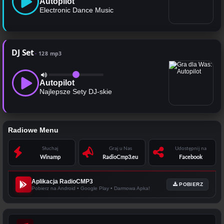
Autopilot
Electronic Dance Music
DJ Set
128 mp3
Autopilot
Najlepsze Sety DJ-skie
Radiowe Menu
Słuchaj
Graj u Nas
Udostępnij na
Winamp
RadioCmp3.eu
Facebook
Aplikacja RadioCMP3
POBIERZ
Pobierz na Android • Google Play • Darmowa Apka!