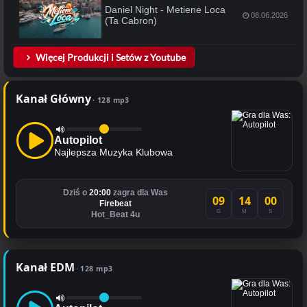
Daniel Night - Metiene Loca
08.06.2026
(Ta Cabron)
Więcej Produkcji i Setów z Youtube
Kanał Główny
128 mp3
Autopilot
Najlepsza Muzyka Klubowa
Dziś o
20:00
zagra dla Was
09
14
00
Firebeat
G
M
S
Hot_Beat 4u
Kanał EDM
128 mp3