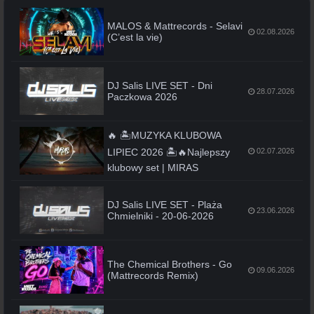
MALOS & Mattrecords - Selavi
02.08.2026
(C’est la vie)
DJ Salis LIVE SET - Dni
28.07.2026
Paczkowa 2026
🔥 🏝️MUZYKA KLUBOWA
LIPIEC 2026 🏝️🔥Najlepszy
02.07.2026
klubowy set | MIRAS
DJ Salis LIVE SET - Plaża
23.06.2026
Chmielniki - 20-06-2026
The Chemical Brothers - Go
09.06.2026
(Mattrecords Remix)