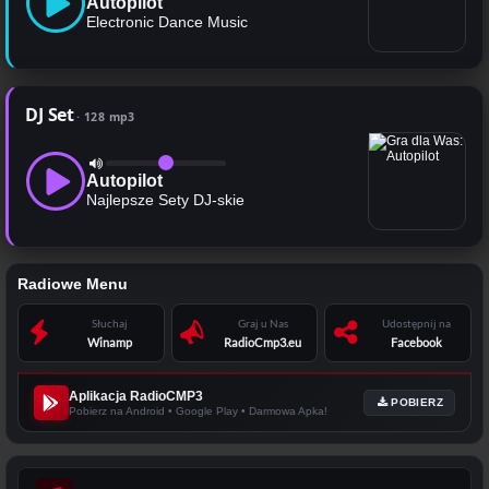
Autopilot
Electronic Dance Music
DJ Set
128 mp3
Autopilot
Najlepsze Sety DJ-skie
Radiowe Menu
Słuchaj
Graj u Nas
Udostępnij na
Winamp
RadioCmp3.eu
Facebook
Aplikacja RadioCMP3
POBIERZ
Pobierz na Android • Google Play • Darmowa Apka!