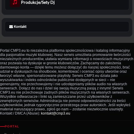
Produkcje/Sety Dj
Kontakt
Portal CMP3.eu to niezależna platforma społecznościowa i katalog informacyjny
dla pasjonatów muzyki klubowej. Nasz serwis umożliwia promowanie twórczości
niezależnych producentów, ułatwia wymianę informacji o nowościach muzycznych
oraz pozwala na dyskusje w gronie klubowiczów. Zachęcamy do założenia
darmowego konta — dzięki temu możesz dołączyć do naszej społeczności, brać
udział w dyskusjach na shoutboxie, komentować i oceniać opisy utworów oraz
tworzyć własne, spersonalizowane playlisty. Serwis CMP3.eu działa jako
wyszukiwarka i indeks odnośników publicznie dostępnych w sieci – nie
generujemy, nie przechowujemy i nie udostępniamy plików audio na własnych
serwerach. Dołącz do nas i dziel się swoją muzyczną pasją z innymi! Serwis
CMP3.eu nie przechowuje żadnych plików muzycznych na własnych serwerach.
Wszystkie odtwarzacze i linki są zamieszczane przez użytkowników z
zewnętrznych serwisów. Administracja nie ponosi odpowiedzialności za treści
użytkowników, jednak rygorystycznie przestrzega praw autorskich. Jeśli wykryłeś
materiał naruszający prawo, zgłoś go nam – zostanie niezwłocznie usunięty.
Kontakt / DMCA (Abuse):
kontakt@cmp3.eu
PORTAL