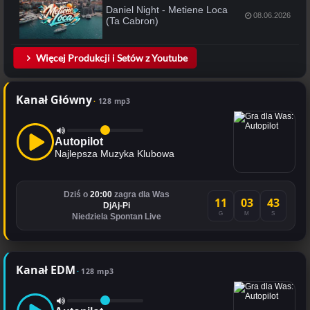
Daniel Night - Metiene Loca
08.06.2026
(Ta Cabron)
Więcej Produkcji i Setów z Youtube
Kanał Główny
128 mp3
Autopilot
Najlepsza Muzyka Klubowa
Dziś o
20:00
zagra dla Was
11
03
43
DjAj-Pi
G
M
S
Niedziela Spontan Live
Kanał EDM
128 mp3