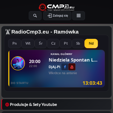
Zaloguj się
RadioCmp3.eu
- Ramówka
Pn
Wt
Śr
Cz
Pt
Sb
Nd
KANAŁ GŁÓWNY
Niedziela Spontan Live
20:00
22:00
DjAj-Pi
Wkrótce na antenie
13:03:43
DO STARTU
Produkcje & Sety Youtube