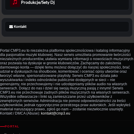
Produkcje/Sety Dj
Kontakt
Portal CMP3.eu to niezależna platforma społecznościowa i katalog informacyjny
dla pasjonatów muzyki klubowej. Nasz serwis umożliwia promowanie twórczości
niezależnych producentów, ułatwia wymianę informacji o nowościach muzycznych
oraz pozwala na dyskusje w gronie klubowiczów. Zachęcamy do założenia
darmowego konta — dzięki temu możesz dołączyć do naszej społeczności, brać
udział w dyskusjach na shoutboxie, komentować i oceniać opisy utworów oraz
tworzyć własne, spersonalizowane playlisty. Serwis CMP3.eu działa jako
wyszukiwarka i indeks odnośników publicznie dostępnych w sieci – nie
generujemy, nie przechowujemy i nie udostępniamy plików audio na własnych
serwerach. Dołącz do nas i dziel się swoją muzyczną pasją z innymi! Serwis
CMP3.eu nie przechowuje żadnych plików muzycznych na własnych serwerach.
Wszystkie odtwarzacze i linki są zamieszczane przez użytkowników z
zewnętrznych serwisów. Administracja nie ponosi odpowiedzialności za treści
użytkowników, jednak rygorystycznie przestrzega praw autorskich. Jeśli wykryłeś
materiał naruszający prawo, zgłoś go nam – zostanie niezwłocznie usunięty.
Kontakt / DMCA (Abuse):
kontakt@cmp3.eu
PORTAL