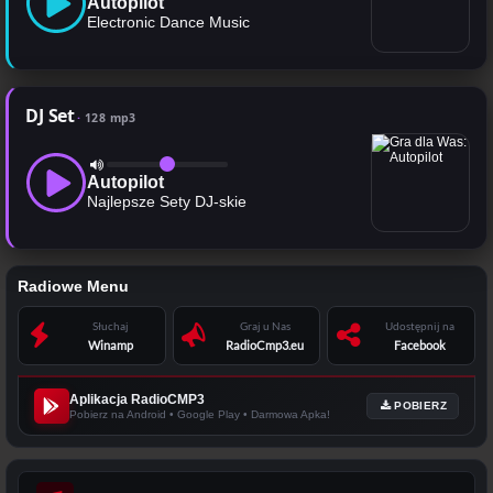
Autopilot
Electronic Dance Music
DJ Set
128 mp3
Autopilot
Najlepsze Sety DJ-skie
Radiowe Menu
Słuchaj
Graj u Nas
Udostępnij na
Winamp
RadioCmp3.eu
Facebook
Aplikacja RadioCMP3
POBIERZ
Pobierz na Android • Google Play • Darmowa Apka!