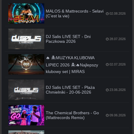
MALOS & Mattrecords - Selavi
02.08.2026
(C’est la vie)
DJ Salis LIVE SET - Dni
28.07.2026
Paczkowa 2026
🔥 🏝️MUZYKA KLUBOWA
LIPIEC 2026 🏝️🔥Najlepszy
02.07.2026
klubowy set | MIRAS
DJ Salis LIVE SET - Plaża
23.06.2026
Chmielniki - 20-06-2026
The Chemical Brothers - Go
09.06.2026
(Mattrecords Remix)