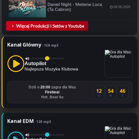
Daniel Night - Metiene Loca
08.06.2026
(Ta Cabron)
Więcej Produkcji i Setów z Youtube
Kanał Główny
128 mp3
Autopilot
Najlepsza Muzyka Klubowa
Dziś o
20:00
zagra dla Was
12
54
46
Firebeat
G
M
S
Hot_Beat 4u
Kanał EDM
128 mp3