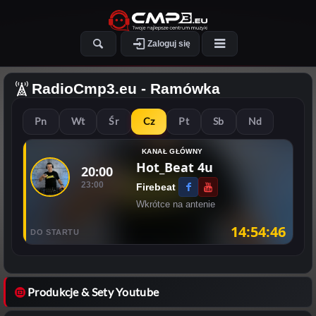
Zaloguj się
RadioCmp3.eu
- Ramówka
Pn
Wt
Śr
Cz
Pt
Sb
Nd
KANAŁ GŁÓWNY
Hot_Beat 4u
20:00
23:00
Firebeat
Wkrótce na antenie
14:54:46
DO STARTU
Produkcje & Sety Youtube