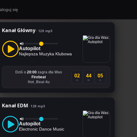
aloguj się
Kanał Główny
128 mp3
Autopilot
Najlepsza Muzyka Klubowa
Dziś o
20:00
zagra dla Was
02
44
04
Firebeat
G
M
S
Hot_Beat 4u
Kanał EDM
128 mp3
Autopilot
Electronic Dance Music