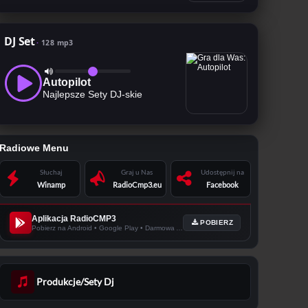
DJ Set
128 mp3
Autopilot
Najlepsze Sety DJ-skie
Radiowe Menu
Słuchaj
Graj u Nas
Udostępnij na
Winamp
RadioCmp3.eu
Facebook
Aplikacja RadioCMP3
POBIERZ
Pobierz na Android • Google Play • Darmowa Apka!
Produkcje/Sety Dj