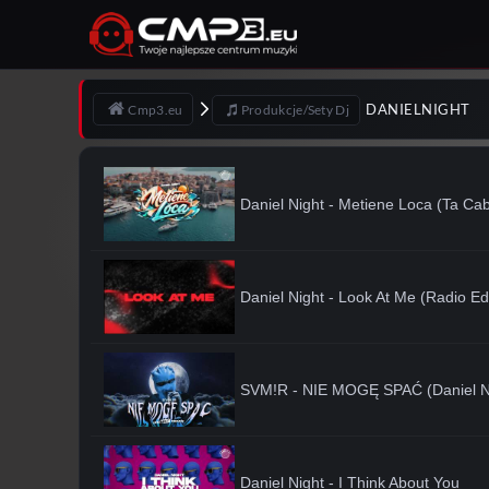
DANIELNIGHT
Cmp3.eu
Produkcje/Sety Dj
Daniel Night - Metiene Loca (Ta Ca
Daniel Night - Look At Me (Radio Edi
SVM!R - NIE MOGĘ SPAĆ (Daniel N
Daniel Night - I Think About You