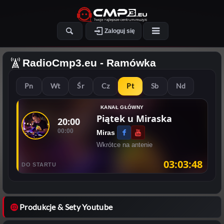
Zaloguj się
RadioCmp3.eu
- Ramówka
Pn
Wt
Śr
Cz
Pt
Sb
Nd
KANAŁ GŁÓWNY
Piątek u Miraska
20:00
00:00
Miras
Wkrótce na antenie
03:03:48
DO STARTU
Produkcje & Sety Youtube