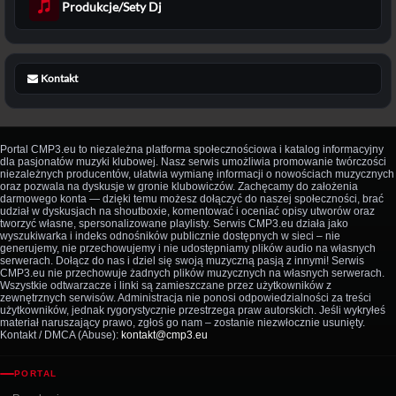
Produkcje/Sety Dj
Kontakt
Portal CMP3.eu to niezależna platforma społecznościowa i katalog informacyjny
dla pasjonatów muzyki klubowej. Nasz serwis umożliwia promowanie twórczości
niezależnych producentów, ułatwia wymianę informacji o nowościach muzycznych
oraz pozwala na dyskusje w gronie klubowiczów. Zachęcamy do założenia
darmowego konta — dzięki temu możesz dołączyć do naszej społeczności, brać
udział w dyskusjach na shoutboxie, komentować i oceniać opisy utworów oraz
tworzyć własne, spersonalizowane playlisty. Serwis CMP3.eu działa jako
wyszukiwarka i indeks odnośników publicznie dostępnych w sieci – nie
generujemy, nie przechowujemy i nie udostępniamy plików audio na własnych
serwerach. Dołącz do nas i dziel się swoją muzyczną pasją z innymi! Serwis
CMP3.eu nie przechowuje żadnych plików muzycznych na własnych serwerach.
Wszystkie odtwarzacze i linki są zamieszczane przez użytkowników z
zewnętrznych serwisów. Administracja nie ponosi odpowiedzialności za treści
użytkowników, jednak rygorystycznie przestrzega praw autorskich. Jeśli wykryłeś
materiał naruszający prawo, zgłoś go nam – zostanie niezwłocznie usunięty.
Kontakt / DMCA (Abuse):
kontakt@cmp3.eu
PORTAL