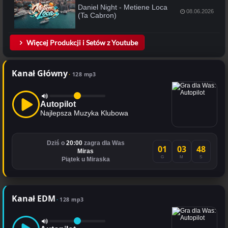
Daniel Night - Metiene Loca
08.06.2026
(Ta Cabron)
Więcej Produkcji i Setów z Youtube
Kanał Główny
128 mp3
Autopilot
Najlepsza Muzyka Klubowa
Dziś o
20:00
zagra dla Was
01
03
48
Miras
G
M
S
Piątek u Miraska
Kanał EDM
128 mp3