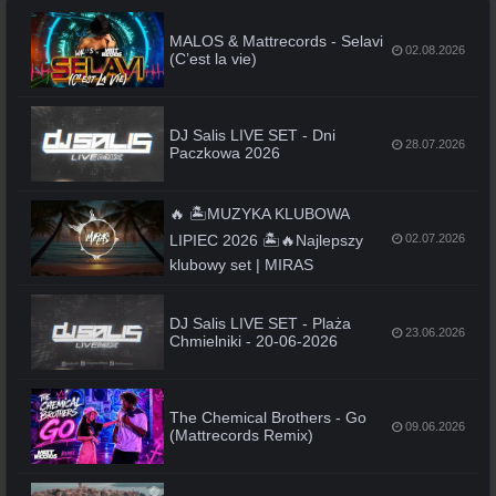
MALOS & Mattrecords - Selavi
02.08.2026
(C’est la vie)
DJ Salis LIVE SET - Dni
28.07.2026
Paczkowa 2026
🔥 🏝️MUZYKA KLUBOWA
LIPIEC 2026 🏝️🔥Najlepszy
02.07.2026
klubowy set | MIRAS
DJ Salis LIVE SET - Plaża
23.06.2026
Chmielniki - 20-06-2026
The Chemical Brothers - Go
09.06.2026
(Mattrecords Remix)