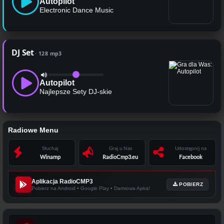
Autopilot
Electronic Dance Music
DJ Set
128 mp3
Autopilot
Najlepsze Sety DJ-skie
Radiowe Menu
Słuchaj
Graj u Nas
Udostępnij na
Winamp
RadioCmp3.eu
Facebook
Aplikacja RadioCMP3
POBIERZ
Pobierz na Android • Google Play • Darmowa Apka!