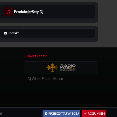
Produkcje/Sety Dj
Kontakt
PARTNERZY
Dj Witek Electro-House
i.
PRZECZYTAJ WIĘCEJ
ROZUMIEM