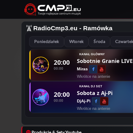
RadioCmp3.eu
- Ramówka
Poniedziałek
Wtorek
Środa
Czwarte
KANAŁ GŁÓWNY
Sobotnie Granie LIVE
20:00
00:00
Miras
Wkrótce na antenie
KANAŁ DJ SET
Sobota z Aj-Pi
20:00
00:00
DjAj-Pi
Wkrótce na antenie
Produkcje & Sety Youtube