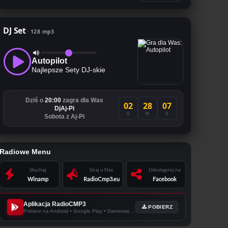
DJ Set
128 mp3
Autopilot
Najlepsze Sety DJ-skie
Dziś o
20:00
zagra dla Was
02
28
06
DjAj-Pi
G
M
S
Sobota z Aj-Pi
Radiowe Menu
Słuchaj
Graj u Nas
Udostępnij na
Winamp
RadioCmp3.eu
Facebook
Aplikacja RadioCMP3
POBIERZ
Pobierz na Android • Google Play • Darmowa Apka!