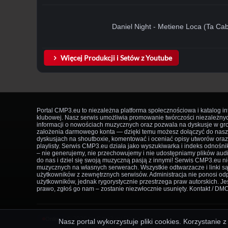
Daniel Night - Metiene Loca (Ta Ca
Więcej Produkcji i Setów z Youtube
Portal CMP3.eu to niezależna platforma społecznościowa i katalog i
klubowej. Nasz serwis umożliwia promowanie twórczości niezależny
informacji o nowościach muzycznych oraz pozwala na dyskusje w g
założenia darmowego konta — dzięki temu możesz dołączyć do nasze
dyskusjach na shoutboxie, komentować i oceniać opisy utworów ora
playlisty. Serwis CMP3.eu działa jako wyszukiwarka i indeks odnośni
– nie generujemy, nie przechowujemy i nie udostępniamy plików aud
do nas i dziel się swoją muzyczną pasją z innymi! Serwis CMP3.eu 
muzycznych na własnych serwerach. Wszystkie odtwarzacze i linki s
użytkowników z zewnętrznych serwisów. Administracja nie ponosi odp
użytkowników, jednak rygorystycznie przestrzega praw autorskich. Jeś
prawo, zgłoś go nam – zostanie niezwłocznie usunięty. Kontakt / DM
© 2026 by Cmp3.eu
Firebeat
·
Online
Nasz portal wykorzystuje pliki cookies. Korzystanie 