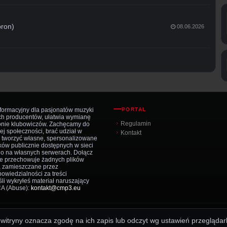
bron)
08.06.2026
nformacyjny dla pasjonatów muzyki
PORTAL
ch producentów, ułatwia wymianę
Regulamin
ronie klubowiczów. Zachęcamy do
j społeczności, brać udział w
Kontakt
z tworzyć własne, spersonalizowane
ków publicznie dostępnych w sieci
io na własnych serwerach. Dołącz
nie przechowuje żadnych plików
ą zamieszczane przez
owiedzialności za treści
li wykryłeś materiał naruszający
CA (Abuse):
kontakt@cmp3.eu
z witryny oznacza zgodę na ich zapis lub odczyt wg ustawień przeglądark