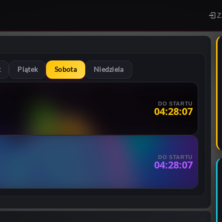
Z
k
Piątek
Sobota
Niedziela
DO STARTU
04:28:06
DO STARTU
04:28:06