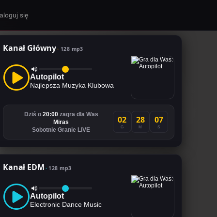
aloguj się
Kanał Główny
128 mp3
Autopilot
Najlepsza Muzyka Klubowa
Dziś o
20:00
zagra dla Was
02
28
06
Miras
G
M
S
Sobotnie Granie LIVE
Kanał EDM
128 mp3
Autopilot
Electronic Dance Music