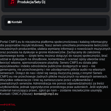
Produkcje/Sety Dj
Kontakt
Portal CMP3.eu to niezależna platforma społecznościowa i katalog informacyjny
dla pasjonatów muzyki klubowej. Nasz serwis umożliwia promowanie twórczości
niezależnych producentów, ułatwia wymianę informacji o nowościach muzycznych
oraz pozwala na dyskusje w gronie klubowiczów. Zachęcamy do założenia
darmowego konta — dzięki temu możesz dołączyć do naszej społeczności, brać
udział w dyskusjach na shoutboxie, komentować i oceniać opisy utworów oraz
tworzyć własne, spersonalizowane playlisty. Serwis CMP3.eu działa jako
wyszukiwarka i indeks odnośników publicznie dostępnych w sieci – nie
generujemy, nie przechowujemy i nie udostępniamy plików audio na własnych
serwerach. Dołącz do nas i dziel się swoją muzyczną pasją z innymi! Serwis
CMP3.eu nie przechowuje żadnych plików muzycznych na własnych serwerach.
Wszystkie odtwarzacze i linki są zamieszczane przez użytkowników z
zewnętrznych serwisów. Administracja nie ponosi odpowiedzialności za treści
użytkowników, jednak rygorystycznie przestrzega praw autorskich. Jeśli wykryłeś
materiał naruszający prawo, zgłoś go nam – zostanie niezwłocznie usunięty.
Kontakt / DMCA (Abuse):
kontakt@cmp3.eu
PORTAL