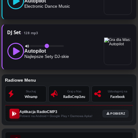
Autopilot
Electronic Dance Music
DJ Set
128 mp3
Autopilot
Najlepsze Sety DJ-skie
Radiowe Menu
Słuchaj
Graj u Nas
Udostępnij na
Winamp
RadioCmp3.eu
Facebook
Aplikacja RadioCMP3
POBIERZ
Pobierz na Android • Google Play • Darmowa Apka!