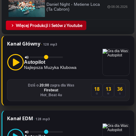
Daniel Night - Metiene Loca
08.06.2026
(Ta Cabron)
Więcej Produkcji i Setów z Youtube
Kanał Główny
128 mp3
Autopilot
Najlepsza Muzyka Klubowa
Dziś o
20:00
zagra dla Was
18
13
36
Firebeat
G
M
S
Hot_Beat 4u
Kanał EDM
128 mp3