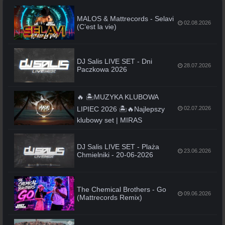
MALOS & Mattrecords - Selavi
02.08.2026
(C’est la vie)
DJ Salis LIVE SET - Dni
28.07.2026
Paczkowa 2026
🔥 🏝️MUZYKA KLUBOWA
LIPIEC 2026 🏝️🔥Najlepszy
02.07.2026
klubowy set | MIRAS
DJ Salis LIVE SET - Plaża
23.06.2026
Chmielniki - 20-06-2026
The Chemical Brothers - Go
09.06.2026
(Mattrecords Remix)