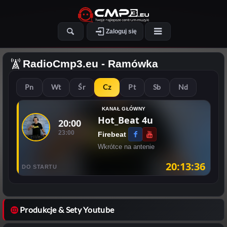
Zaloguj się
RadioCmp3.eu
- Ramówka
Pn
Wt
Śr
Cz
Pt
Sb
Nd
KANAŁ GŁÓWNY
Hot_Beat 4u
20:00
23:00
Firebeat
Wkrótce na antenie
20:13:36
DO STARTU
Produkcje & Sety Youtube