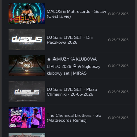
MALOS & Mattrecords - Selavi
02.08.2026
(C’est la vie)
DJ Salis LIVE SET - Dni
28.07.2026
Paczkowa 2026
🔥 🏝️MUZYKA KLUBOWA
LIPIEC 2026 🏝️🔥Najlepszy
02.07.2026
klubowy set | MIRAS
DJ Salis LIVE SET - Plaża
23.06.2026
Chmielniki - 20-06-2026
The Chemical Brothers - Go
09.06.2026
(Mattrecords Remix)