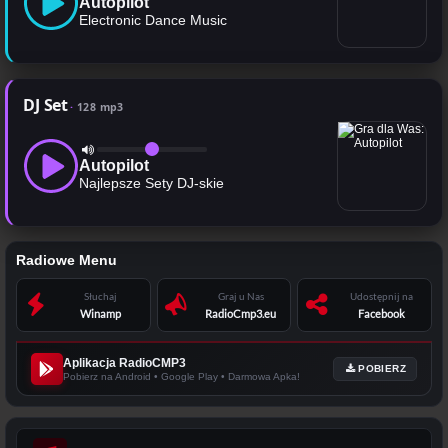
Autopilot
Electronic Dance Music
DJ Set
128 mp3
Autopilot
Najlepsze Sety DJ-skie
Radiowe Menu
Słuchaj
Graj u Nas
Udostępnij na
Winamp
RadioCmp3.eu
Facebook
Aplikacja RadioCMP3
POBIERZ
Pobierz na Android • Google Play • Darmowa Apka!