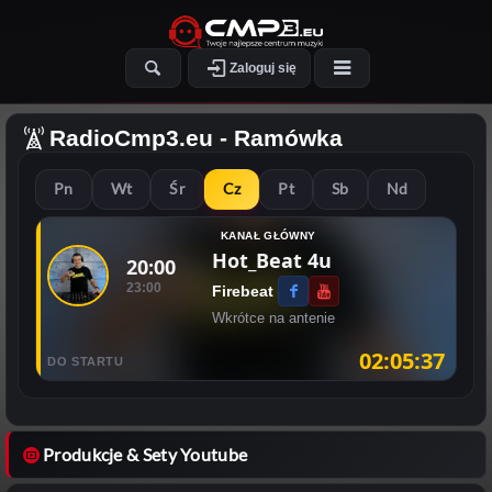
Zaloguj się
RadioCmp3.eu
- Ramówka
Pn
Wt
Śr
Cz
Pt
Sb
Nd
KANAŁ GŁÓWNY
Hot_Beat 4u
20:00
23:00
Firebeat
Wkrótce na antenie
02:05:37
DO STARTU
Produkcje & Sety Youtube