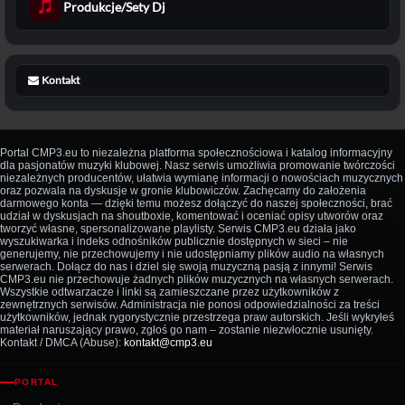
Produkcje/Sety Dj
Kontakt
Portal CMP3.eu to niezależna platforma społecznościowa i katalog informacyjny
dla pasjonatów muzyki klubowej. Nasz serwis umożliwia promowanie twórczości
niezależnych producentów, ułatwia wymianę informacji o nowościach muzycznych
oraz pozwala na dyskusje w gronie klubowiczów. Zachęcamy do założenia
darmowego konta — dzięki temu możesz dołączyć do naszej społeczności, brać
udział w dyskusjach na shoutboxie, komentować i oceniać opisy utworów oraz
tworzyć własne, spersonalizowane playlisty. Serwis CMP3.eu działa jako
wyszukiwarka i indeks odnośników publicznie dostępnych w sieci – nie
generujemy, nie przechowujemy i nie udostępniamy plików audio na własnych
serwerach. Dołącz do nas i dziel się swoją muzyczną pasją z innymi! Serwis
CMP3.eu nie przechowuje żadnych plików muzycznych na własnych serwerach.
Wszystkie odtwarzacze i linki są zamieszczane przez użytkowników z
zewnętrznych serwisów. Administracja nie ponosi odpowiedzialności za treści
użytkowników, jednak rygorystycznie przestrzega praw autorskich. Jeśli wykryłeś
materiał naruszający prawo, zgłoś go nam – zostanie niezwłocznie usunięty.
Kontakt / DMCA (Abuse):
kontakt@cmp3.eu
PORTAL