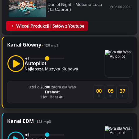
Daniel Night - Metiene Loca
08.06.2026
(Ta Cabron)
Więcej Produkcji i Setów z Youtube
Kanał Główny
128 mp3
Autopilot
Najlepsza Muzyka Klubowa
Dziś o
20:00
zagra dla Was
00
05
37
Firebeat
G
M
S
Hot_Beat 4u
Kanał EDM
128 mp3