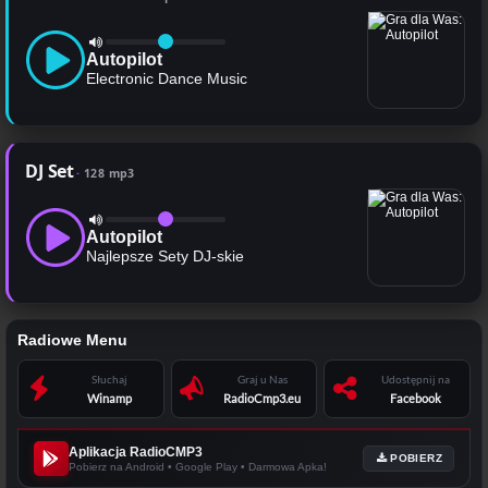
Autopilot
Electronic Dance Music
DJ Set
128 mp3
Autopilot
Najlepsze Sety DJ-skie
Radiowe Menu
Słuchaj
Graj u Nas
Udostępnij na
Winamp
RadioCmp3.eu
Facebook
Aplikacja RadioCMP3
POBIERZ
Pobierz na Android • Google Play • Darmowa Apka!