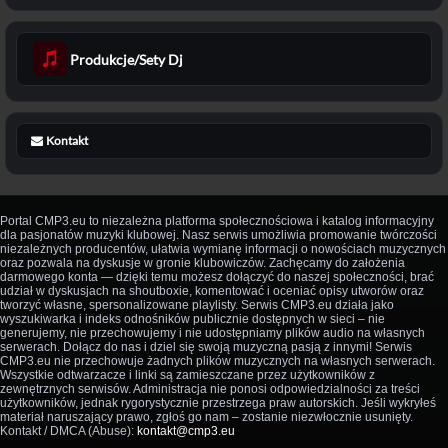
Produkcje/Sety Dj
Kontakt
Portal CMP3.eu to niezależna platforma społecznościowa i katalog informacyjny
dla pasjonatów muzyki klubowej. Nasz serwis umożliwia promowanie twórczości
niezależnych producentów, ułatwia wymianę informacji o nowościach muzycznych
oraz pozwala na dyskusje w gronie klubowiczów. Zachęcamy do założenia
darmowego konta — dzięki temu możesz dołączyć do naszej społeczności, brać
udział w dyskusjach na shoutboxie, komentować i oceniać opisy utworów oraz
tworzyć własne, spersonalizowane playlisty. Serwis CMP3.eu działa jako
wyszukiwarka i indeks odnośników publicznie dostępnych w sieci – nie
generujemy, nie przechowujemy i nie udostępniamy plików audio na własnych
serwerach. Dołącz do nas i dziel się swoją muzyczną pasją z innymi! Serwis
CMP3.eu nie przechowuje żadnych plików muzycznych na własnych serwerach.
Wszystkie odtwarzacze i linki są zamieszczane przez użytkowników z
zewnętrznych serwisów. Administracja nie ponosi odpowiedzialności za treści
użytkowników, jednak rygorystycznie przestrzega praw autorskich. Jeśli wykryłeś
materiał naruszający prawo, zgłoś go nam – zostanie niezwłocznie usunięty.
Kontakt / DMCA (Abuse):
kontakt@cmp3.eu