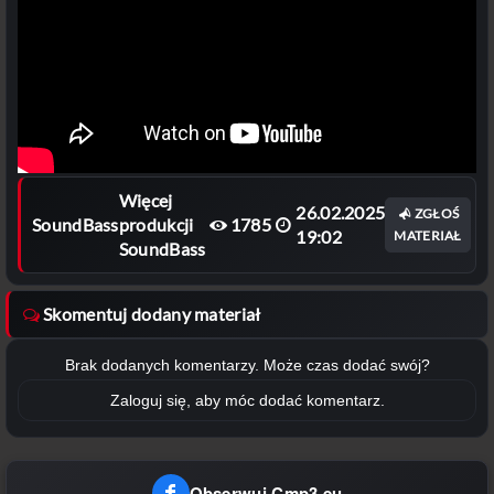
Więcej
26.02.2025
ZGŁOŚ
SoundBass
produkcji
1785
19:02
MATERIAŁ
SoundBass
Skomentuj dodany materiał
Brak dodanych komentarzy. Może czas dodać swój?
Zaloguj się, aby móc dodać komentarz.
Obserwuj Cmp3.eu