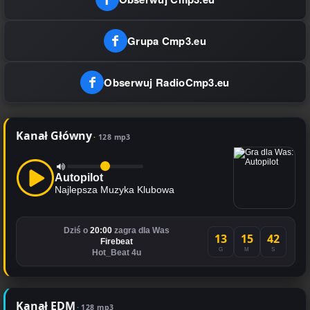
Grupa Cmp3.eu
Obserwuj RadioCmp3.eu
Kanał Główny
128 mp3
Autopilot
Najlepsza Muzyka Klubowa
Dziś o
20:00
zagra dla Was
13
15
41
Firebeat
G
M
S
Hot_Beat 4u
Kanał EDM
128 mp3