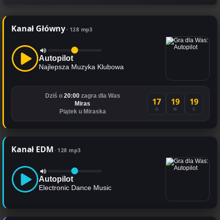
Kanał Główny
128 mp3
Autopilot
Najlepsza Muzyka Klubowa
Dziś o
20:00
zagra dla Was
17
19
19
Miras
G
M
S
Piątek u Miraska
Kanał EDM
128 mp3
Autopilot
Electronic Dance Music