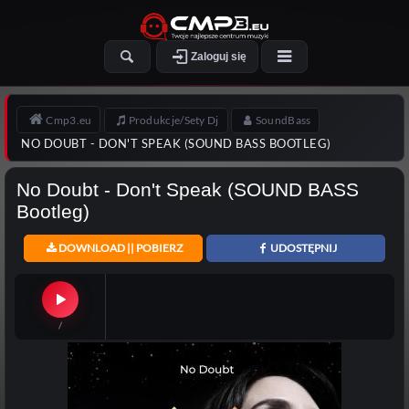
Zaloguj się
Cmp3.eu
Produkcje/Sety Dj
SoundBass
NO DOUBT - DON'T SPEAK (SOUND BASS BOOTLEG)
No Doubt - Don't Speak (SOUND BASS
Bootleg)
DOWNLOAD || POBIERZ
UDOSTĘPNIJ
/