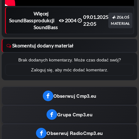
Więcej
09.01.2025
ZGŁOŚ
SoundBass
produkcji
2004
22:05
MATERIAŁ
SoundBass
Skomentuj dodany materiał
Brak dodanych komentarzy. Może czas dodać swój?
Zaloguj się, aby móc dodać komentarz.
Obserwuj Cmp3.eu
Grupa Cmp3.eu
Obserwuj RadioCmp3.eu