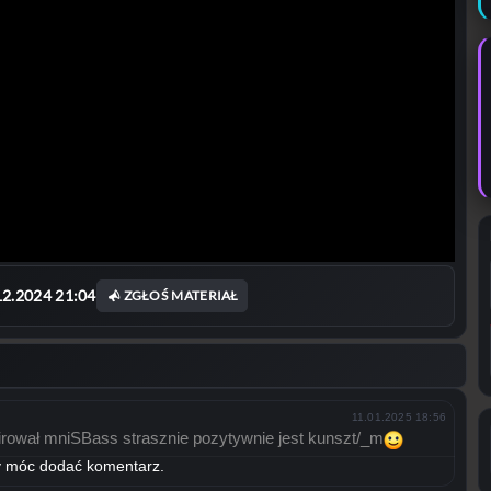
12.2024 21:04
ZGŁOŚ MATERIAŁ
11.01.2025 18:56
irował mniSBass strasznie pozytywnie jest kunszt/_m
by móc dodać komentarz.