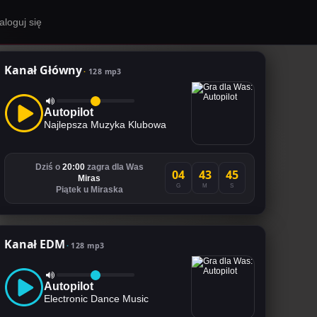
aloguj się
Kanał Główny
128 mp3
Autopilot
Najlepsza Muzyka Klubowa
Dziś o
20:00
zagra dla Was
04
43
44
Miras
G
M
S
Piątek u Miraska
Kanał EDM
128 mp3
Autopilot
Electronic Dance Music