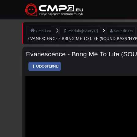
Cmp3.eu
Produkcje/Sety Dj
SoundBass
EVANESCENCE - BRING ME TO LIFE (SOUND BASS 'H
Evanescence - Bring Me To Life (SO
UDOSTĘPNIJ