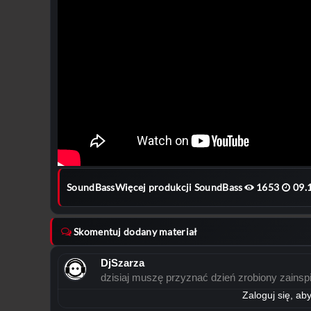
SoundBass
Więcej produkcji SoundBass
1653
09.
Skomentuj dodany materiał
DjSzarza
dzisiaj muszę przyznać dzień zrobiony zainsp
Zaloguj się, a