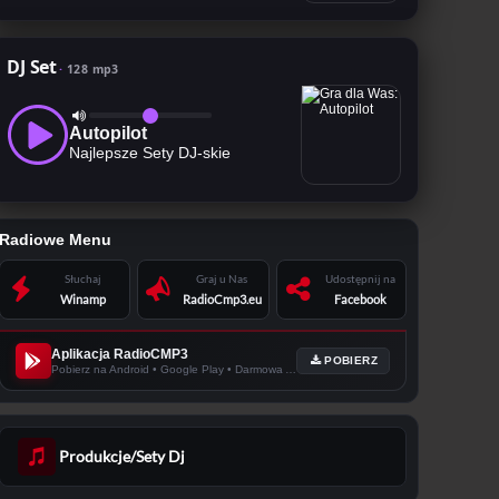
DJ Set
128 mp3
Autopilot
Najlepsze Sety DJ-skie
Radiowe Menu
Słuchaj
Graj u Nas
Udostępnij na
Winamp
RadioCmp3.eu
Facebook
Aplikacja RadioCMP3
POBIERZ
Pobierz na Android • Google Play • Darmowa Apka!
Produkcje/Sety Dj