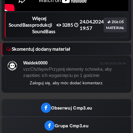
Więcej
24.04.2024
ZGŁOŚ
SoundBass
produkcji
3285
19:57
MATERIAŁ
SoundBass
Skomentuj dodany materiał
Waldek0000
31.08.2024 19:54
vzcChzfayevPrzypnij elementy schowka, aby
zapobiec ich wygaśnięciu po 1 godzinie
Zaloguj się, aby móc dodać komentarz.
Obserwuj Cmp3.eu
Grupa Cmp3.eu