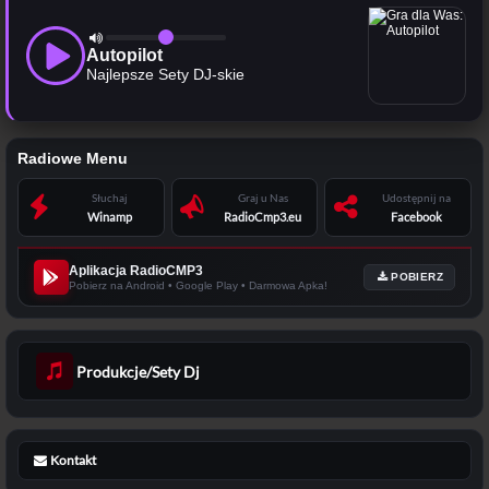
Autopilot
Najlepsze Sety DJ-skie
Radiowe Menu
Słuchaj
Graj u Nas
Udostępnij na
Winamp
RadioCmp3.eu
Facebook
Aplikacja RadioCMP3
POBIERZ
Pobierz na Android • Google Play • Darmowa Apka!
Produkcje/Sety Dj
Kontakt