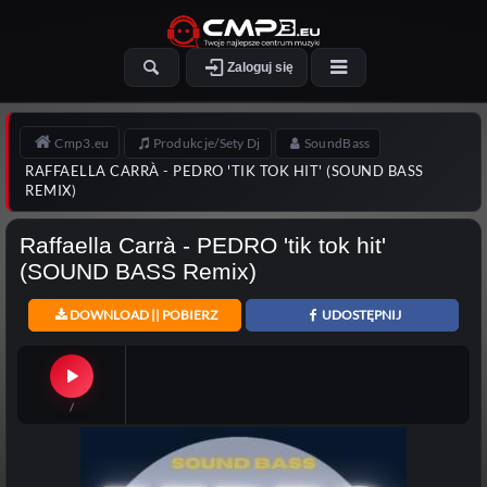
Zaloguj się
Cmp3.eu
Produkcje/Sety Dj
SoundBass
RAFFAELLA CARRÀ - PEDRO 'TIK TOK HIT' (SOUND BASS
REMIX)
Raffaella Carrà - PEDRO 'tik tok hit'
(SOUND BASS Remix)
DOWNLOAD || POBIERZ
UDOSTĘPNIJ
/