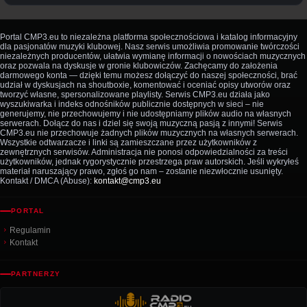
Portal CMP3.eu to niezależna platforma społecznościowa i katalog informacyjny
dla pasjonatów muzyki klubowej. Nasz serwis umożliwia promowanie twórczości
niezależnych producentów, ułatwia wymianę informacji o nowościach muzycznych
oraz pozwala na dyskusje w gronie klubowiczów. Zachęcamy do założenia
darmowego konta — dzięki temu możesz dołączyć do naszej społeczności, brać
udział w dyskusjach na shoutboxie, komentować i oceniać opisy utworów oraz
tworzyć własne, spersonalizowane playlisty. Serwis CMP3.eu działa jako
wyszukiwarka i indeks odnośników publicznie dostępnych w sieci – nie
generujemy, nie przechowujemy i nie udostępniamy plików audio na własnych
serwerach. Dołącz do nas i dziel się swoją muzyczną pasją z innymi! Serwis
CMP3.eu nie przechowuje żadnych plików muzycznych na własnych serwerach.
Wszystkie odtwarzacze i linki są zamieszczane przez użytkowników z
zewnętrznych serwisów. Administracja nie ponosi odpowiedzialności za treści
użytkowników, jednak rygorystycznie przestrzega praw autorskich. Jeśli wykryłeś
materiał naruszający prawo, zgłoś go nam – zostanie niezwłocznie usunięty.
Kontakt / DMCA (Abuse):
kontakt@cmp3.eu
PORTAL
Regulamin
Kontakt
PARTNERZY