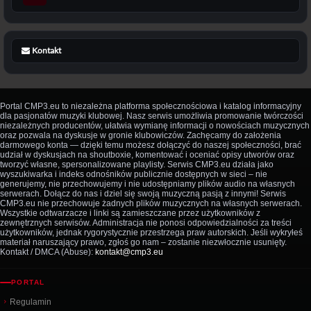
Kontakt
Portal CMP3.eu to niezależna platforma społecznościowa i katalog informacyjny
dla pasjonatów muzyki klubowej. Nasz serwis umożliwia promowanie twórczości
niezależnych producentów, ułatwia wymianę informacji o nowościach muzycznych
oraz pozwala na dyskusje w gronie klubowiczów. Zachęcamy do założenia
darmowego konta — dzięki temu możesz dołączyć do naszej społeczności, brać
udział w dyskusjach na shoutboxie, komentować i oceniać opisy utworów oraz
tworzyć własne, spersonalizowane playlisty. Serwis CMP3.eu działa jako
wyszukiwarka i indeks odnośników publicznie dostępnych w sieci – nie
generujemy, nie przechowujemy i nie udostępniamy plików audio na własnych
serwerach. Dołącz do nas i dziel się swoją muzyczną pasją z innymi! Serwis
CMP3.eu nie przechowuje żadnych plików muzycznych na własnych serwerach.
Wszystkie odtwarzacze i linki są zamieszczane przez użytkowników z
zewnętrznych serwisów. Administracja nie ponosi odpowiedzialności za treści
użytkowników, jednak rygorystycznie przestrzega praw autorskich. Jeśli wykryłeś
materiał naruszający prawo, zgłoś go nam – zostanie niezwłocznie usunięty.
Kontakt / DMCA (Abuse):
kontakt@cmp3.eu
PORTAL
Regulamin