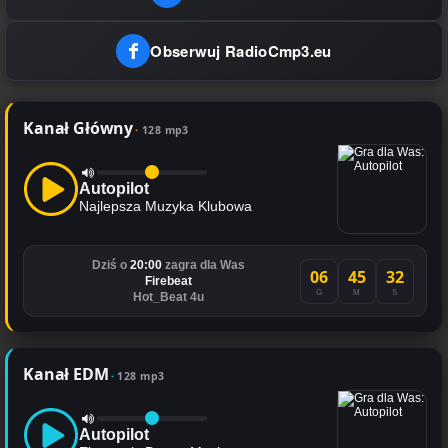
Obserwuj RadioCmp3.eu
Kanał Główny
128 mp3
Autopilot
Najlepsza Muzyka Klubowa
Dziś o
20:00
zagra dla Was
06
45
31
Firebeat
G
M
S
Hot_Beat 4u
Kanał EDM
128 mp3
Autopilot