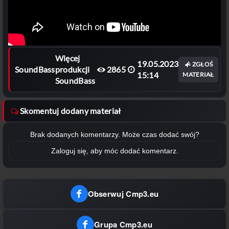
Więcej
19.05.2023
ZGŁOŚ
SoundBass
produkcji
2865
15:14
MATERIAŁ
SoundBass
Skomentuj dodany materiał
Brak dodanych komentarzy. Może czas dodać swój?
Zaloguj się, aby móc dodać komentarz.
Obserwuj Cmp3.eu
Grupa Cmp3.eu