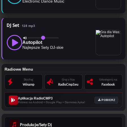
Electronic Dance Music
DJ Set
128 mp3
Autopilot
Najlepsze Sety DJ-skie
Radiowe Menu
Słuchaj
Graj u Nas
Udostępnij na
Winamp
RadioCmp3.eu
Facebook
Aplikacja RadioCMP3
POBIERZ
Pobierz na Android • Google Play • Darmowa Apka!
Produkcje/Sety Dj