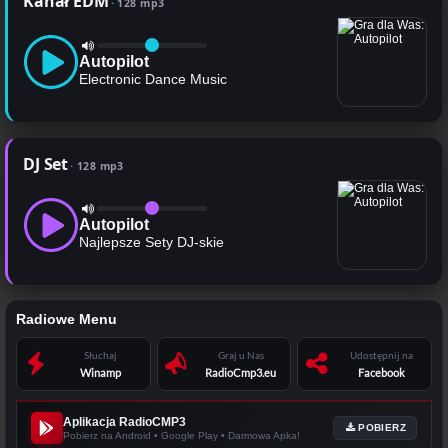
Kanał EDM
128 mp3
Autopilot
Electronic Dance Music
DJ Set
128 mp3
Autopilot
Najlepsze Sety DJ-skie
Radiowe Menu
Słuchaj
Graj u Nas
Udostępnij na
Winamp
RadioCmp3.eu
Facebook
Aplikacja RadioCMP3
POBIERZ
Pobierz na Android • Google Play • Darmowa Apka!