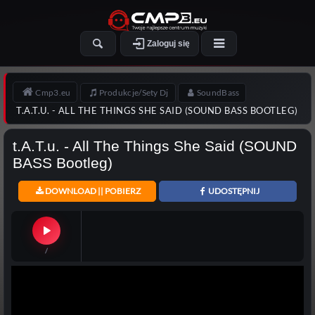
Zaloguj się
Cmp3.eu
Produkcje/Sety Dj
SoundBass
T.A.T.U. - ALL THE THINGS SHE SAID (SOUND BASS BOOTLEG)
t.A.T.u. - All The Things She Said (SOUND
BASS Bootleg)
DOWNLOAD || POBIERZ
UDOSTĘPNIJ
/