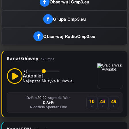
Obserwuj Cmp3.eu
Grupa Cmp3.eu
Obserwuj RadioCmp3.eu
Kanał Główny
128 mp3
Autopilot
Najlepsza Muzyka Klubowa
Dziś o
20:00
zagra dla Was
10
43
49
DjAj-Pi
G
M
S
Niedziela Spontan Live