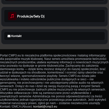
Produkcje/Sety Dj
Kontakt
Portal CMP3.eu to niezależna platforma społecznościowa i katalog informacyjny
dla pasjonatów muzyki klubowej. Nasz serwis umożliwia promowanie twórczości
niezależnych producentów, ułatwia wymianę informacji o nowościach muzycznych
oraz pozwala na dyskusje w gronie klubowiczów. Zachęcamy do założenia
darmowego konta — dzięki temu możesz dołączyć do naszej społeczności, brać
udział w dyskusjach na shoutboxie, komentować i oceniać opisy utworów oraz
tworzyć własne, spersonalizowane playlisty. Serwis CMP3.eu działa jako
wyszukiwarka i indeks odnośników publicznie dostępnych w sieci – nie
generujemy, nie przechowujemy i nie udostępniamy plików audio na własnych
serwerach. Dołącz do nas i dziel się swoją muzyczną pasją z innymi! Serwis
CMP3.eu nie przechowuje żadnych plików muzycznych na własnych serwerach.
Wszystkie odtwarzacze i linki są zamieszczane przez użytkowników z
zewnętrznych serwisów. Administracja nie ponosi odpowiedzialności za treści
użytkowników, jednak rygorystycznie przestrzega praw autorskich. Jeśli wykryłeś
materiał naruszający prawo, zgłoś go nam – zostanie niezwłocznie usunięty.
Kontakt / DMCA (Abuse):
kontakt@cmp3.eu