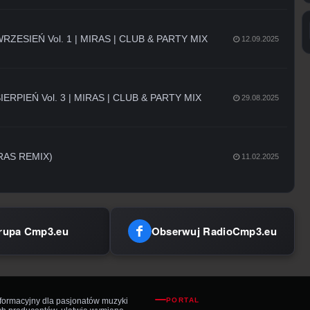
ZESIEŃ Vol. 1 | MIRAS | CLUB & PARTY MIX
12.09.2025
RPIEŃ Vol. 3 | MIRAS | CLUB & PARTY MIX
29.08.2025
IRAS REMIX)
11.02.2025
rupa Cmp3.eu
Obserwuj RadioCmp3.eu
nformacyjny dla pasjonatów muzyki
PORTAL