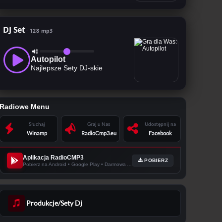
DJ Set
128 mp3
Autopilot
Najlepsze Sety DJ-skie
Radiowe Menu
Słuchaj
Graj u Nas
Udostępnij na
Winamp
RadioCmp3.eu
Facebook
Aplikacja RadioCMP3
POBIERZ
Pobierz na Android • Google Play • Darmowa Apka!
Produkcje/Sety Dj