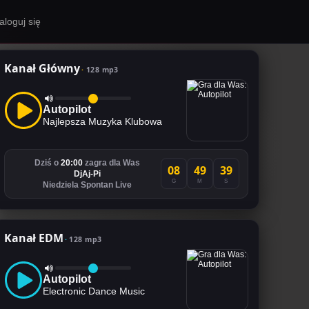
aloguj się
Kanał Główny
128 mp3
Autopilot
Najlepsza Muzyka Klubowa
Dziś o
20:00
zagra dla Was
08
49
38
DjAj-Pi
G
M
S
Niedziela Spontan Live
Kanał EDM
128 mp3
Autopilot
Electronic Dance Music