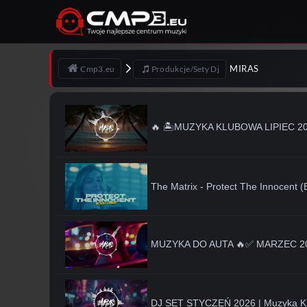
MIRAS
Cmp3.eu
Produkcje/Sety Dj
🔥 🏝️MUZYKA KLUBOWA LIPIEC 2026
The Matrix - Protect The Innocent
MUZYKA DO AUTA 🔥✅ MARZEC 202
DJ SET STYCZEŃ 2026 | Muzyka K