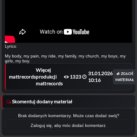
Lyrics:
My body, my pain, my ride, my family, my church, my boys, my
girls, my boy.
Więcej
31.01.2026
ZGŁOŚ
mattrecords
produkcji
1323
10:16
MATERIAŁ
mattrecords
Skomentuj dodany materiał
Brak dodanych komentarzy. Może czas dodać swój?
Zaloguj się, aby móc dodać komentarz.