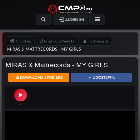
Zaloguj się
Cmp3.eu
Produkcje/Sety Dj
mattrecords
MIRAS & MATTRECORDS - MY GIRLS
MIRAS & Mattrecords - MY GIRLS
DOWNLOAD || POBIERZ
UDOSTĘPNIJ
/