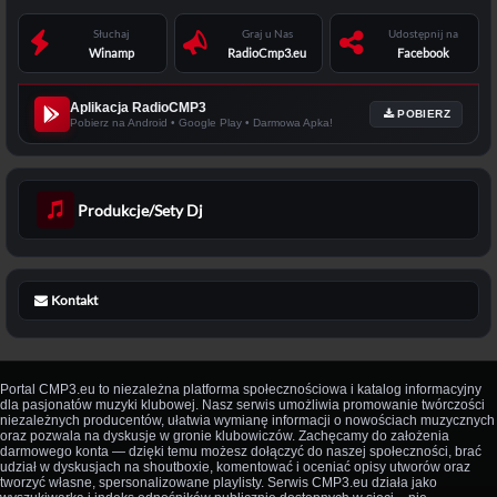
Słuchaj
Graj u Nas
Udostępnij na
Winamp
RadioCmp3.eu
Facebook
Aplikacja RadioCMP3
POBIERZ
Pobierz na Android • Google Play • Darmowa Apka!
Produkcje/Sety Dj
Kontakt
Portal CMP3.eu to niezależna platforma społecznościowa i katalog informacyjny
dla pasjonatów muzyki klubowej. Nasz serwis umożliwia promowanie twórczości
niezależnych producentów, ułatwia wymianę informacji o nowościach muzycznych
oraz pozwala na dyskusje w gronie klubowiczów. Zachęcamy do założenia
darmowego konta — dzięki temu możesz dołączyć do naszej społeczności, brać
udział w dyskusjach na shoutboxie, komentować i oceniać opisy utworów oraz
tworzyć własne, spersonalizowane playlisty. Serwis CMP3.eu działa jako