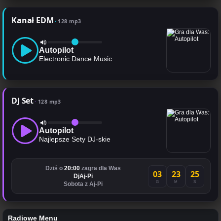
Kanał EDM
128 mp3
Autopilot
Electronic Dance Music
DJ Set
128 mp3
Autopilot
Najlepsze Sety DJ-skie
Dziś o
20:00
zagra dla Was
03
23
25
DjAj-Pi
G
M
S
Sobota z Aj-Pi
Radiowe Menu