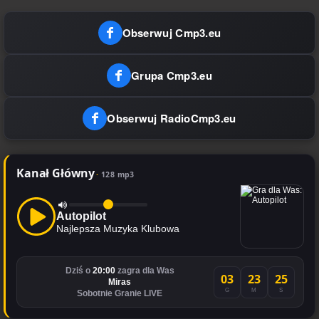
Obserwuj Cmp3.eu
Grupa Cmp3.eu
Obserwuj RadioCmp3.eu
Kanał Główny
128 mp3
Autopilot
Najlepsza Muzyka Klubowa
Dziś o
20:00
zagra dla Was
03
23
25
Miras
G
M
S
Sobotnie Granie LIVE