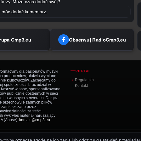
tarzy. Może czas dodać swój?
by móc dodać komentarz.
rupa Cmp3.eu
Obserwuj RadioCmp3.eu
nformacyjny dla pasjonatów muzyki
PORTAL
ch producentów, ułatwia wymianę
Regulamin
ronie klubowiczów. Zachęcamy do
j społeczności, brać udział w
Kontakt
z tworzyć własne, spersonalizowane
ków publicznie dostępnych w sieci
io na własnych serwerach. Dołącz
nie przechowuje żadnych plików
ą zamieszczane przez
owiedzialności za treści
li wykryłeś materiał naruszający
CA (Abuse):
kontakt@cmp3.eu
z witryny oznacza zgodę na ich zapis lub odczyt wg ustawień przeglądark