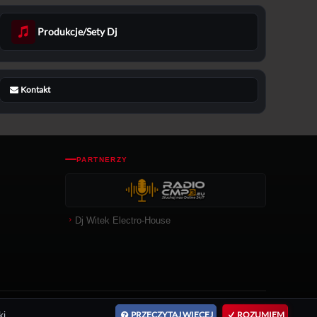
Produkcje/Sety Dj
Kontakt
PARTNERZY
Dj Witek Electro-House
i.
PRZECZYTAJ WIĘCEJ
ROZUMIEM