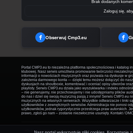
Brak dodanych komen
Zaloguj się, a
Obserwuj Cmp3.eu
G
Portal CMP3.eu to niezależna platforma społecznościowa i katalog i
klubowej. Nasz serwis umożliwia promowanie twórczości niezależny
informacji o nowościach muzycznych oraz pozwala na dyskusje w g
założenia darmowego konta — dzięki temu możesz dołączyć do nasze
dyskusjach na shoutboxie, komentować i oceniać opisy utworów ora
playlisty. Serwis CMP3.eu działa jako wyszukiwarka i indeks odnośni
– nie generujemy, nie przechowujemy i nie udostępniamy plików aud
do nas i dziel się swoją muzyczną pasją z innymi! Serwis CMP3.eu 
muzycznych na własnych serwerach. Wszystkie odtwarzacze i linki s
użytkowników z zewnętrznych serwisów. Administracja nie ponosi odp
użytkowników, jednak rygorystycznie przestrzega praw autorskich. Jeś
prawo, zgłoś go nam – zostanie niezwłocznie usunięty. Kontakt / DM
© 2026 by Cmp3.eu
Firebeat
·
Online
Nasz portal wykorzystuje pliki cookies. Korzystanie 