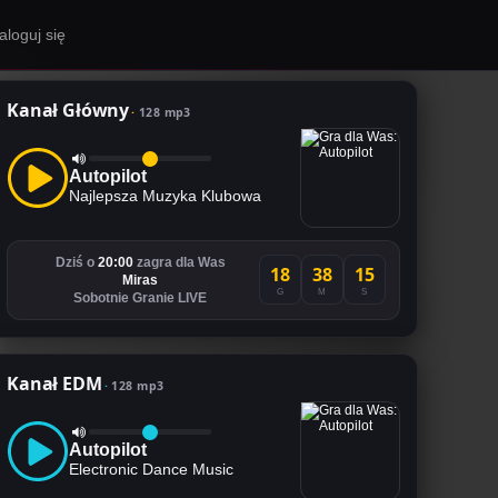
aloguj się
Kanał Główny
128 mp3
Autopilot
Najlepsza Muzyka Klubowa
Dziś o
20:00
zagra dla Was
18
38
14
Miras
G
M
S
Sobotnie Granie LIVE
Kanał EDM
128 mp3
Autopilot
Electronic Dance Music