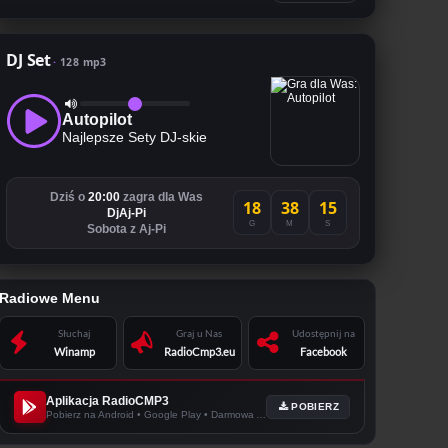
DJ Set
128 mp3
Autopilot
Najlepsze Sety DJ-skie
Dziś o
20:00
zagra dla Was
18
38
14
DjAj-Pi
G
M
S
Sobota z Aj-Pi
Radiowe Menu
Słuchaj
Graj u Nas
Udostępnij na
Winamp
RadioCmp3.eu
Facebook
Aplikacja RadioCMP3
POBIERZ
Pobierz na Android • Google Play • Darmowa Apka!