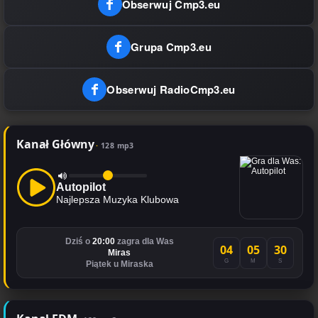
Obserwuj Cmp3.eu
Grupa Cmp3.eu
Obserwuj RadioCmp3.eu
Kanał Główny
128 mp3
Autopilot
Najlepsza Muzyka Klubowa
Dziś o
20:00
zagra dla Was
04
05
30
Miras
G
M
S
Piątek u Miraska