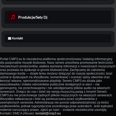
Produkcje/Sety Dj
Kontakt
Portal CMP3.eu to niezależna platforma społecznościowa i katalog informacyjny
dla pasjonatów muzyki klubowej. Nasz serwis umożliwia promowanie twórczości
niezależnych producentów, ułatwia wymianę informacji o nowościach muzycznych
oraz pozwala na dyskusje w gronie klubowiczów. Zachęcamy do założenia
darmowego konta — dzięki temu możesz dołączyć do naszej społeczności, brać
udział w dyskusjach na shoutboxie, komentować i oceniać opisy utworów oraz
tworzyć własne, spersonalizowane playlisty. Serwis CMP3.eu działa jako
wyszukiwarka i indeks odnośników publicznie dostępnych w sieci – nie
generujemy, nie przechowujemy i nie udostępniamy plików audio na własnych
serwerach. Dołącz do nas i dziel się swoją muzyczną pasją z innymi! Serwis
CMP3.eu nie przechowuje żadnych plików muzycznych na własnych serwerach.
Wszystkie odtwarzacze i linki są zamieszczane przez użytkowników z
zewnętrznych serwisów. Administracja nie ponosi odpowiedzialności za treści
użytkowników, jednak rygorystycznie przestrzega praw autorskich. Jeśli wykryłeś
materiał naruszający prawo, zgłoś go nam – zostanie niezwłocznie usunięty.
Kontakt / DMCA (Abuse):
kontakt@cmp3.eu