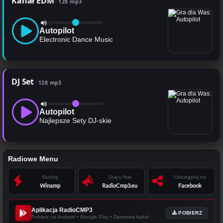
Kanał EDM
128 mp3
Autopilot
Electronic Dance Music
DJ Set
128 mp3
Autopilot
Najlepsze Sety DJ-skie
Radiowe Menu
Słuchaj
Graj u Nas
Udostępnij na
Winamp
RadioCmp3.eu
Facebook
Aplikacja RadioCMP3
POBIERZ
Pobierz na Android • Google Play • Darmowa Apka!