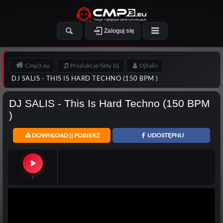
Zaloguj się
Cmp3.eu
Produkcje/Sety Dj
DjSalis
DJ SALIS - THIS IS HARD TECHNO (150 BPM )
DJ SALIS - This Is Hard Techno (150 BPM
)
DOWNLOAD || POBIERZ
UDOSTĘPNIJ
/