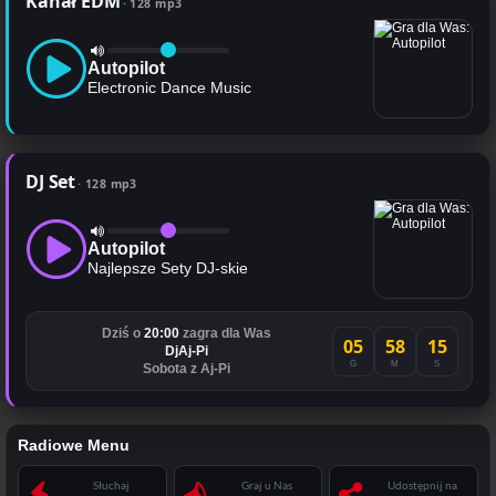
Kanał EDM
128 mp3
Autopilot
Electronic Dance Music
DJ Set
128 mp3
Autopilot
Najlepsze Sety DJ-skie
Dziś o
20:00
zagra dla Was
05
58
15
DjAj-Pi
G
M
S
Sobota z Aj-Pi
Radiowe Menu
Słuchaj
Graj u Nas
Udostępnij na