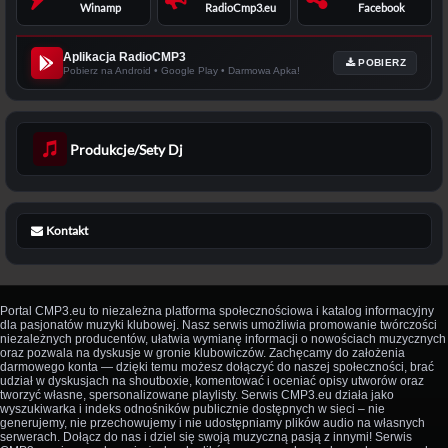
Winamp
RadioCmp3.eu
Facebook
Aplikacja RadioCMP3
POBIERZ
Pobierz na Android • Google Play • Darmowa Apka!
Produkcje/Sety Dj
Kontakt
Portal CMP3.eu to niezależna platforma społecznościowa i katalog informacyjny
dla pasjonatów muzyki klubowej. Nasz serwis umożliwia promowanie twórczości
niezależnych producentów, ułatwia wymianę informacji o nowościach muzycznych
oraz pozwala na dyskusje w gronie klubowiczów. Zachęcamy do założenia
darmowego konta — dzięki temu możesz dołączyć do naszej społeczności, brać
udział w dyskusjach na shoutboxie, komentować i oceniać opisy utworów oraz
tworzyć własne, spersonalizowane playlisty. Serwis CMP3.eu działa jako
wyszukiwarka i indeks odnośników publicznie dostępnych w sieci – nie
generujemy, nie przechowujemy i nie udostępniamy plików audio na własnych
serwerach. Dołącz do nas i dziel się swoją muzyczną pasją z innymi! Serwis