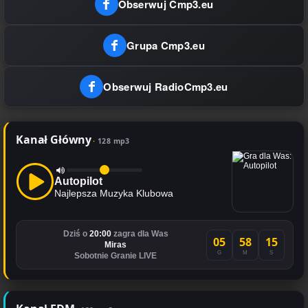
Obserwuj Cmp3.eu
Grupa Cmp3.eu
Obserwuj RadioCmp3.eu
Kanał Główny
128 mp3
Autopilot
Najlepsza Muzyka Klubowa
Dziś o
20:00
zagra dla Was
05
58
15
Miras
G
M
S
Sobotnie Granie LIVE