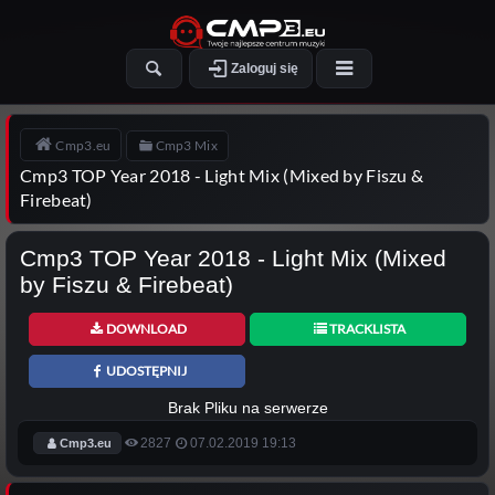
Zaloguj się
Cmp3.eu
Cmp3 Mix
Cmp3 TOP Year 2018 - Light Mix (Mixed by Fiszu &
Firebeat)
Cmp3 TOP Year 2018 - Light Mix (Mixed
by Fiszu & Firebeat)
DOWNLOAD
TRACKLISTA
UDOSTĘPNIJ
Brak Pliku na serwerze
2827
07.02.2019 19:13
Cmp3.eu