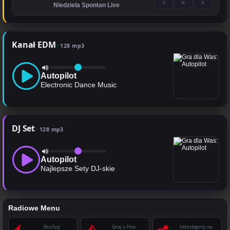
G
M
S
Niedziela Spontan Live
Kanał EDM
128 mp3
Autopilot
Electronic Dance Music
DJ Set
128 mp3
Autopilot
Najlepsze Sety DJ-skie
Radiowe Menu
Słuchaj
Graj u Nas
Udostępnij na