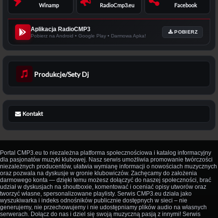
Winamp
RadioCmp3.eu
Facebook
Aplikacja RadioCMP3
POBIERZ
Pobierz na Android • Google Play • Darmowa Apka!
Produkcje/Sety Dj
Kontakt
Portal CMP3.eu to niezależna platforma społecznościowa i katalog informacyjny
dla pasjonatów muzyki klubowej. Nasz serwis umożliwia promowanie twórczości
niezależnych producentów, ułatwia wymianę informacji o nowościach muzycznych
oraz pozwala na dyskusje w gronie klubowiczów. Zachęcamy do założenia
darmowego konta — dzięki temu możesz dołączyć do naszej społeczności, brać
udział w dyskusjach na shoutboxie, komentować i oceniać opisy utworów oraz
tworzyć własne, spersonalizowane playlisty. Serwis CMP3.eu działa jako
wyszukiwarka i indeks odnośników publicznie dostępnych w sieci – nie
generujemy, nie przechowujemy i nie udostępniamy plików audio na własnych
serwerach. Dołącz do nas i dziel się swoją muzyczną pasją z innymi! Serwis