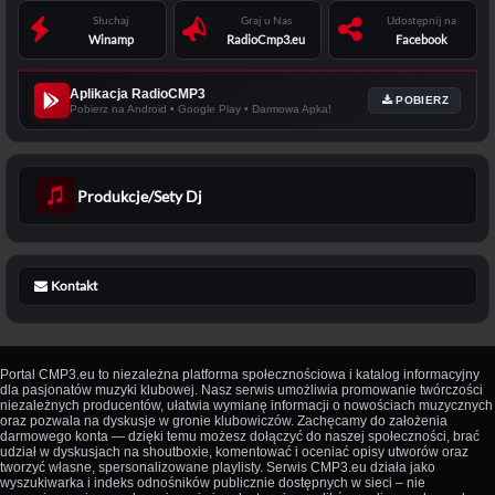
Słuchaj
Graj u Nas
Udostępnij na
Winamp
RadioCmp3.eu
Facebook
Aplikacja RadioCMP3
POBIERZ
Pobierz na Android • Google Play • Darmowa Apka!
Produkcje/Sety Dj
Kontakt
Portal CMP3.eu to niezależna platforma społecznościowa i katalog informacyjny
dla pasjonatów muzyki klubowej. Nasz serwis umożliwia promowanie twórczości
niezależnych producentów, ułatwia wymianę informacji o nowościach muzycznych
oraz pozwala na dyskusje w gronie klubowiczów. Zachęcamy do założenia
darmowego konta — dzięki temu możesz dołączyć do naszej społeczności, brać
udział w dyskusjach na shoutboxie, komentować i oceniać opisy utworów oraz
tworzyć własne, spersonalizowane playlisty. Serwis CMP3.eu działa jako
wyszukiwarka i indeks odnośników publicznie dostępnych w sieci – nie