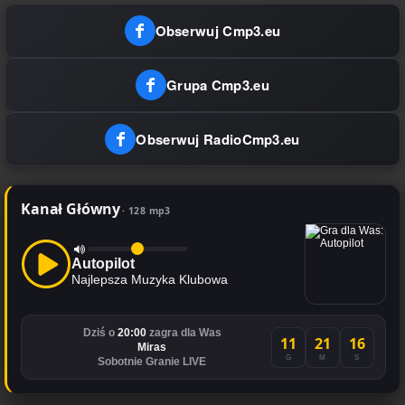
Obserwuj Cmp3.eu
Grupa Cmp3.eu
Obserwuj RadioCmp3.eu
Kanał Główny
128 mp3
Autopilot
Najlepsza Muzyka Klubowa
Dziś o
20:00
zagra dla Was
11
21
16
Miras
G
M
S
Sobotnie Granie LIVE