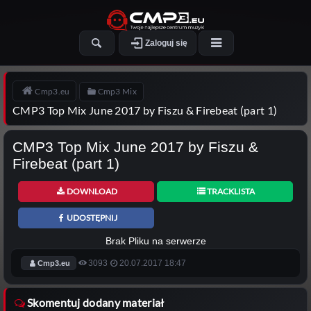
Zaloguj się
Cmp3.eu
Cmp3 Mix
CMP3 Top Mix June 2017 by Fiszu & Firebeat (part 1)
CMP3 Top Mix June 2017 by Fiszu &
Firebeat (part 1)
DOWNLOAD
TRACKLISTA
UDOSTĘPNIJ
Brak Pliku na serwerze
3093
20.07.2017 18:47
Cmp3.eu
Skomentuj dodany materiał