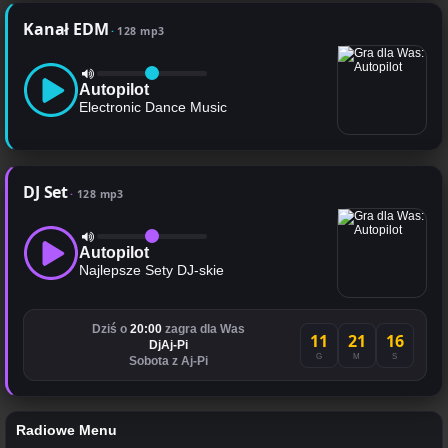
Kanał EDM
128 mp3
Autopilot
Electronic Dance Music
DJ Set
128 mp3
Autopilot
Najlepsze Sety DJ-skie
Dziś o
20:00
zagra dla Was
11
21
16
DjAj-Pi
G
M
S
Sobota z Aj-Pi
Radiowe Menu