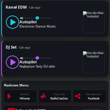
Kanał EDM
128 mp3
Autopilot
Electronic Dance Music
DJ Set
128 mp3
Autopilot
Najlepsze Sety DJ-skie
Radiowe Menu
Słuchaj
Graj u Nas
Udostępnij na
Winamp
RadioCmp3.eu
Facebook