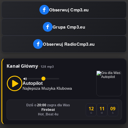
Obserwuj Cmp3.eu
Grupa Cmp3.eu
Obserwuj RadioCmp3.eu
Kanał Główny
128 mp3
Autopilot
Najlepsza Muzyka Klubowa
Dziś o
20:00
zagra dla Was
12
11
09
Firebeat
G
M
S
Hot_Beat 4u