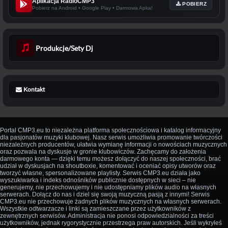
Aplikacja RadioCMP3
POBIERZ
Pobierz na Android • Google Play • Darmowa Apka!
Produkcje/Sety Dj
Kontakt
Portal CMP3.eu to niezależna platforma społecznościowa i katalog informacyjny
dla pasjonatów muzyki klubowej. Nasz serwis umożliwia promowanie twórczości
niezależnych producentów, ułatwia wymianę informacji o nowościach muzycznych
oraz pozwala na dyskusje w gronie klubowiczów. Zachęcamy do założenia
darmowego konta — dzięki temu możesz dołączyć do naszej społeczności, brać
udział w dyskusjach na shoutboxie, komentować i oceniać opisy utworów oraz
tworzyć własne, spersonalizowane playlisty. Serwis CMP3.eu działa jako
wyszukiwarka i indeks odnośników publicznie dostępnych w sieci – nie
generujemy, nie przechowujemy i nie udostępniamy plików audio na własnych
serwerach. Dołącz do nas i dziel się swoją muzyczną pasją z innymi! Serwis
CMP3.eu nie przechowuje żadnych plików muzycznych na własnych serwerach.
Wszystkie odtwarzacze i linki są zamieszczane przez użytkowników z
zewnętrznych serwisów. Administracja nie ponosi odpowiedzialności za treści
użytkowników, jednak rygorystycznie przestrzega praw autorskich. Jeśli wykryłeś