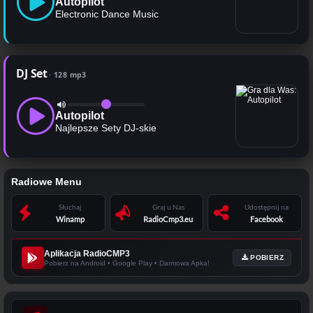
Autopilot
Electronic Dance Music
DJ Set
128 mp3
Autopilot
Najlepsze Sety DJ-skie
Radiowe Menu
Słuchaj
Graj u Nas
Udostępnij na
Winamp
RadioCmp3.eu
Facebook
Aplikacja RadioCMP3
POBIERZ
Pobierz na Android • Google Play • Darmowa Apka!