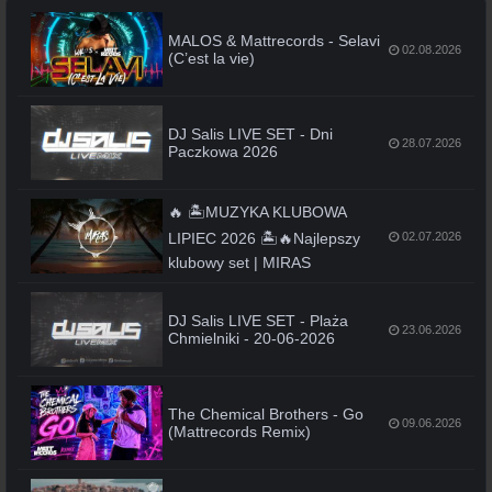
MALOS & Mattrecords - Selavi
02.08.2026
(C’est la vie)
DJ Salis LIVE SET - Dni
28.07.2026
Paczkowa 2026
🔥 🏝️MUZYKA KLUBOWA
LIPIEC 2026 🏝️🔥Najlepszy
02.07.2026
klubowy set | MIRAS
DJ Salis LIVE SET - Plaża
23.06.2026
Chmielniki - 20-06-2026
The Chemical Brothers - Go
09.06.2026
(Mattrecords Remix)