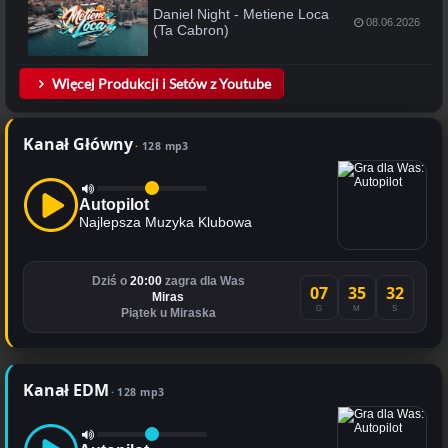
Daniel Night - Metiene Loca
08.06.2026
(Ta Cabron)
Więcej Produkcji i Setów z Youtube
Kanał Główny
128 mp3
Autopilot
Najlepsza Muzyka Klubowa
Dziś o
20:00
zagra dla Was
07
35
31
Miras
G
M
S
Piątek u Miraska
Kanał EDM
128 mp3