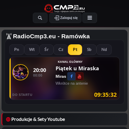
Zaloguj się
RadioCmp3.eu
- Ramówka
Pn
Wt
Śr
Cz
Pt
Sb
Nd
KANAŁ GŁÓWNY
Piątek u Miraska
20:00
00:00
Miras
Wkrótce na antenie
09:35:31
DO STARTU
Produkcje & Sety Youtube