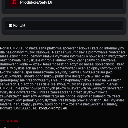
Produkcje/Sety Dj
Kontakt
Portal CMP3.eu to niezależna platforma społecznościowa i katalog informacyjny
dla pasjonatów muzyki klubowej. Nasz serwis umożliwia promowanie twórczości
niezależnych producentów, ułatwia wymianę informacji o nowościach muzycznych
oraz pozwala na dyskusje w gronie klubowiczów. Zachęcamy do założenia
darmowego konta — dzięki temu możesz dołączyć do naszej społeczności, brać
udział w dyskusjach na shoutboxie, komentować i oceniać opisy utworów oraz
tworzyć własne, spersonalizowane playlisty. Serwis CMP3.eu działa jako
wyszukiwarka i indeks odnośników publicznie dostępnych w sieci – nie
generujemy, nie przechowujemy i nie udostępniamy plików audio na własnych
serwerach. Dołącz do nas i dziel się swoją muzyczną pasją z innymi! Serwis
CMP3.eu nie przechowuje żadnych plików muzycznych na własnych serwerach.
Wszystkie odtwarzacze i linki są zamieszczane przez użytkowników z
zewnętrznych serwisów. Administracja nie ponosi odpowiedzialności za treści
użytkowników, jednak rygorystycznie przestrzega praw autorskich. Jeśli wykryłeś
materiał naruszający prawo, zgłoś go nam – zostanie niezwłocznie usunięty.
Kontakt / DMCA (Abuse):
kontakt@cmp3.eu
PORTAL