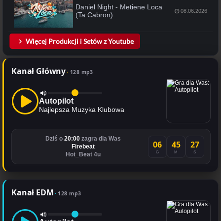
Daniel Night - Metiene Loca
08.06.2026
(Ta Cabron)
Więcej Produkcji i Setów z Youtube
Kanał Główny
128 mp3
Autopilot
Najlepsza Muzyka Klubowa
Dziś o
20:00
zagra dla Was
06
45
27
Firebeat
G
M
S
Hot_Beat 4u
Kanał EDM
128 mp3