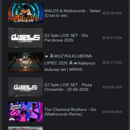
MALOS & Mattrecords - Selavi
02.08.2026
(C’est la vie)
DJ Salis LIVE SET - Dni
28.07.2026
Paczkowa 2026
🔥 🏝️MUZYKA KLUBOWA
LIPIEC 2026 🏝️🔥Najlepszy
02.07.2026
klubowy set | MIRAS
DJ Salis LIVE SET - Plaża
23.06.2026
Chmielniki - 20-06-2026
The Chemical Brothers - Go
09.06.2026
(Mattrecords Remix)