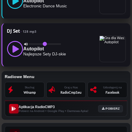
Autopilot
Electronic Dance Music
DJ Set
128 mp3
Autopilot
Najlepsze Sety DJ-skie
Radiowe Menu
Słuchaj
Graj u Nas
Udostępnij na
Winamp
RadioCmp3.eu
Facebook
Aplikacja RadioCMP3
POBIERZ
Pobierz na Android • Google Play • Darmowa Apka!