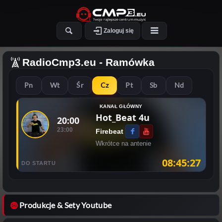
Zaloguj się
RadioCmp3.eu
- Ramówka
Pn
Wt
Śr
Cz
Pt
Sb
Nd
KANAŁ GŁÓWNY
Hot_Beat 4u
20:00
23:00
Firebeat
Wkrótce na antenie
08:45:27
DO STARTU
Produkcje & Sety Youtube