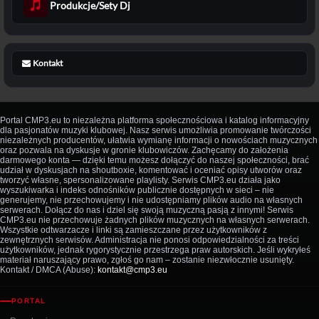
Produkcje/Sety Dj
Kontakt
Portal CMP3.eu to niezależna platforma społecznościowa i katalog informacyjny
dla pasjonatów muzyki klubowej. Nasz serwis umożliwia promowanie twórczości
niezależnych producentów, ułatwia wymianę informacji o nowościach muzycznych
oraz pozwala na dyskusje w gronie klubowiczów. Zachęcamy do założenia
darmowego konta — dzięki temu możesz dołączyć do naszej społeczności, brać
udział w dyskusjach na shoutboxie, komentować i oceniać opisy utworów oraz
tworzyć własne, spersonalizowane playlisty. Serwis CMP3.eu działa jako
wyszukiwarka i indeks odnośników publicznie dostępnych w sieci – nie
generujemy, nie przechowujemy i nie udostępniamy plików audio na własnych
serwerach. Dołącz do nas i dziel się swoją muzyczną pasją z innymi! Serwis
CMP3.eu nie przechowuje żadnych plików muzycznych na własnych serwerach.
Wszystkie odtwarzacze i linki są zamieszczane przez użytkowników z
zewnętrznych serwisów. Administracja nie ponosi odpowiedzialności za treści
użytkowników, jednak rygorystycznie przestrzega praw autorskich. Jeśli wykryłeś
materiał naruszający prawo, zgłoś go nam – zostanie niezwłocznie usunięty.
Kontakt / DMCA (Abuse):
kontakt@cmp3.eu
PORTAL